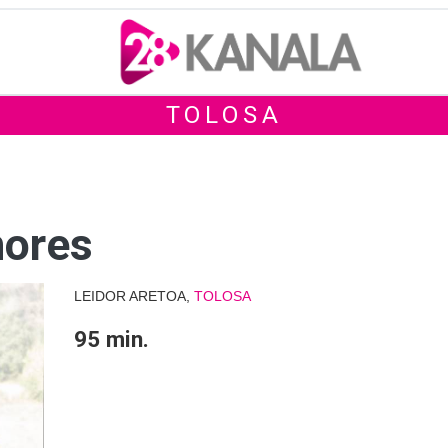
TOLOSA
mores
LEIDOR ARETOA,
TOLOSA
95 min.