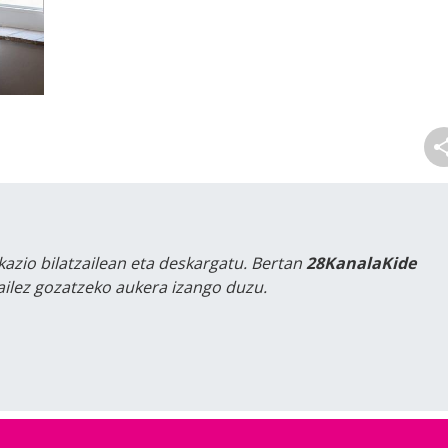
kazio bilatzailean eta deskargatu. Bertan
28KanalaKide
tailez gozatzeko aukera izango duzu.