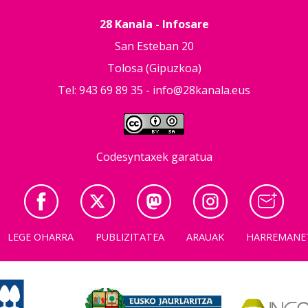
28 Kanala - Infosare
San Esteban 20
Tolosa (Gipuzkoa)
Tel: 943 69 89 35 -
info@28kanala.eus
Codesyntaxek garatua
LEGE OHARRA
PUBLIZITATEA
ARAUAK
HARREMANE