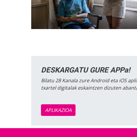
DESKARGATU GURE APPa!
Bilatu 28 Kanala zure Android eta iOS apli
txartel digitalak eskaintzen dizuten aban
APLIKAZIOA