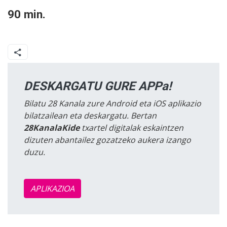
90 min.
DESKARGATU GURE APPa!
Bilatu 28 Kanala zure Android eta iOS aplikazio
bilatzailean eta deskargatu. Bertan
28KanalaKide
txartel digitalak eskaintzen
dizuten abantailez gozatzeko aukera izango
duzu.
APLIKAZIOA