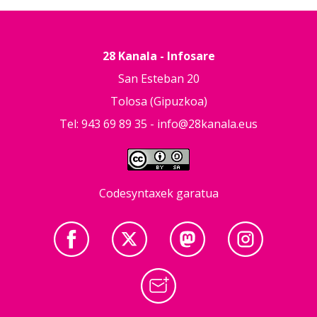
28 Kanala - Infosare
San Esteban 20
Tolosa (Gipuzkoa)
Tel: 943 69 89 35 -
info@28kanala.eus
Codesyntaxek garatua