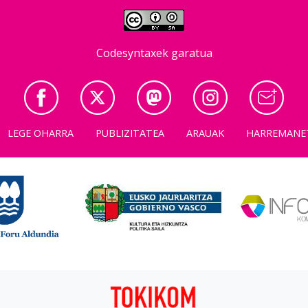
Codesyntaxek garatua
LEGE OHARRA
PUBLIZITATEA
ARAUAK
HARREMANE