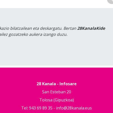
kazio bilatzailean eta deskargatu. Bertan
28KanalaKide
tailez gozatzeko aukera izango duzu.
28 Kanala - Infosare
San Esteban 20
Tolosa (Gipuzkoa)
Tel: 943 69 89 35 -
info@28kanala.eus