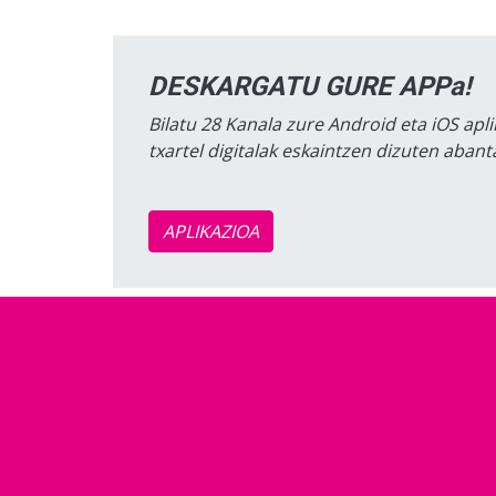
DESKARGATU GURE APPa!
Bilatu 28 Kanala zure Android eta iOS apli
txartel digitalak eskaintzen dizuten aban
APLIKAZIOA