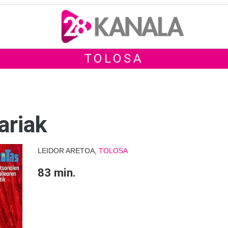
TOLOSA
ariak
LEIDOR ARETOA,
TOLOSA
83 min.