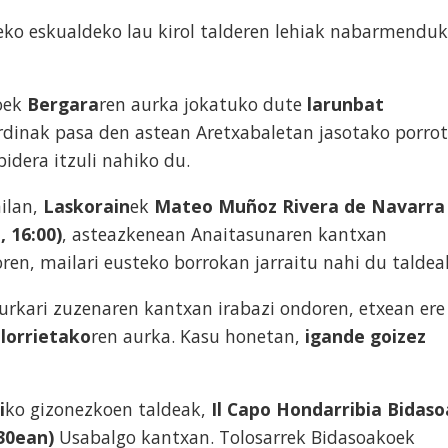
eko eskualdeko lau kirol talderen lehiak nabarmendu
oek
Bergara
ren aurka jokatuko dute
larunbat
urdinak pasa den astean Aretxabaletan jasotako porro
idera itzuli nahiko du.
ailan,
Laskorain
ek
Mateo Muñoz Rivera de Navarra
, 16:00)
, asteazkenean Anaitasunaren kantxan
ren, mailari eusteko borrokan jarraitu nahi du taldea
urkari zuzenaren kantxan irabazi ondoren, etxean ere
lorrietako
ren aurka. Kasu honetan,
igande goizez
i
ko gizonezkoen taldeak,
Il Capo Hondarribia Bidaso
30ean)
Usabalgo kantxan. Tolosarrek Bidasoakoek