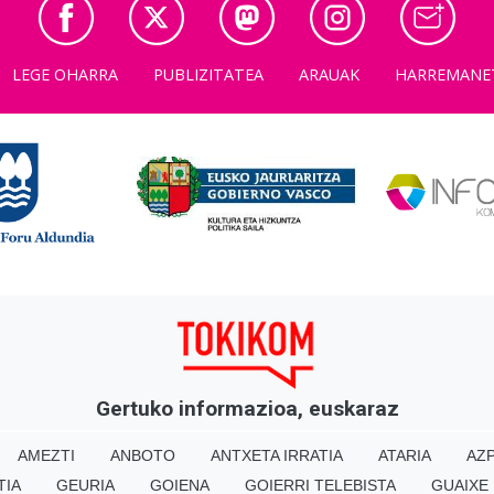
LEGE OHARRA
PUBLIZITATEA
ARAUAK
HARREMANE
Gertuko informazioa, euskaraz
AMEZTI
ANBOTO
ANTXETA IRRATIA
ATARIA
AZP
TIA
GEURIA
GOIENA
GOIERRI TELEBISTA
GUAIXE