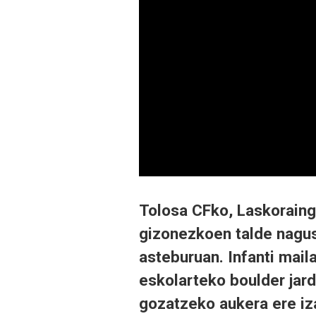
Tolosa CFko, Laskoraing
gizonezkoen talde nagusi
asteburuan. Infanti mail
eskolarteko boulder jard
gozatzeko aukera ere iz