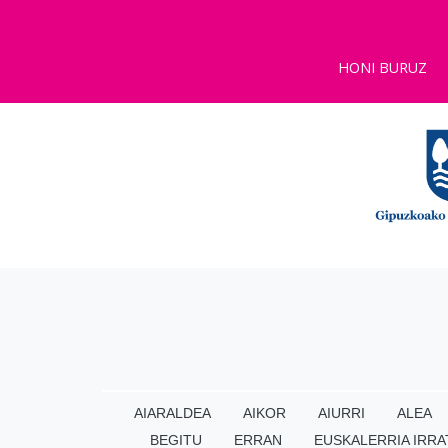
HONI BURUZ
AIARALDEA
AIKOR
AIURRI
ALEA
BEGITU
ERRAN
EUSKALERRIA IRRA