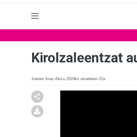
Kirolzaleentzat a
Joanes Imaz Akizu
2024ko otsailaren 22a