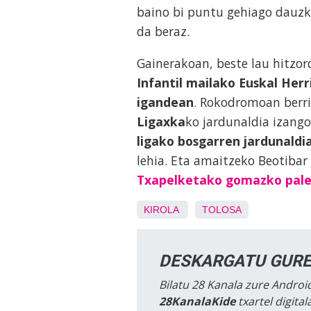
baino bi puntu gehiago dauzka
da beraz.
Gainerakoan, beste lau hitzor
Infantil mailako Euskal Her
igandean
. Rokodromoan berr
Ligaxka
ko jardunaldia izango
ligako bosgarren jardunaldi
lehia. Eta amaitzeko Beotibar
Txapelketako gomazko pale
KIROLA
TOLOSA
DESKARGATU GURE
Bilatu 28 Kanala zure Android
28KanalaKide
txartel digita