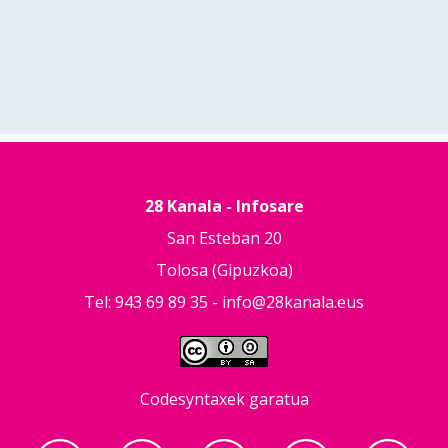
28 Kanala - Infosare
San Esteban 20
Tolosa (Gipuzkoa)
Tel: 943 69 89 35 -
info@28kanala.eus
Codesyntaxek garatua