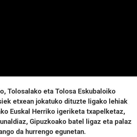
o, Tolosalako eta Tolosa Eskubaloiko
ek etxean jokatuko dituzte ligako lehiak
ako Euskal Herriko igeriketa txapelketaz,
unaldiaz, Gipuzkoako batel ligaz eta palaz
ango da hurrengo egunetan.