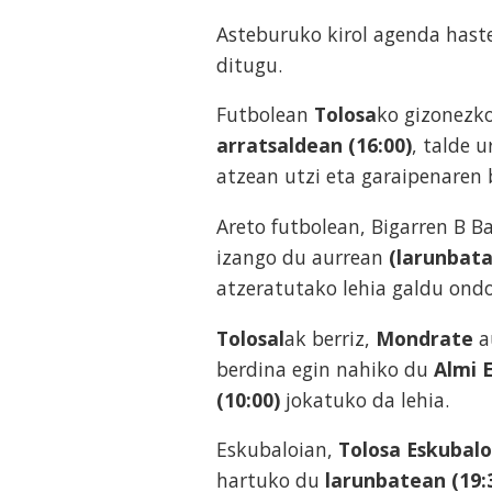
Asteburuko kirol agenda hast
ditugu.
Futbolean
Tolosa
ko gizonezk
arratsaldean (16:00)
, talde 
atzean utzi eta garaipenaren b
Areto futbolean, Bigarren B B
izango du aurrean
(larunbata
atzeratutako lehia galdu ondo
Tolosal
ak berriz,
Mondrate
a
berdina egin nahiko du
Almi E
(10:00)
jokatuko da lehia.
Eskubaloian,
Tolosa Eskubalo
hartuko du
larunbatean
(19: