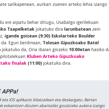
te sailkapenean, aurkari zuenen arteko lehia izango
du ere aipatu behar ditugu, Usabalgo igerilekuan
riko Txapelketak
jokatuko dira
larunbatean
zein
iz,
igande goizean
(9:30)
Eskolarteko Boulder
 da. Egun berdinean,
Tolosan
Gipuzkoako Batel
a
jokatuko da, Oria ibaian goizeko
10:00etan
hasiko d
 pilotalekuan
Kluben Arteko Gipuzkoako
tako finalak
(11:00)
jokatuko dira.
 APPa!
 eta iOS aplikazio bilatzailean eta deskargatu. Bertan
lak eskaintzen dizuten abantailez gozatzeko aukera izango