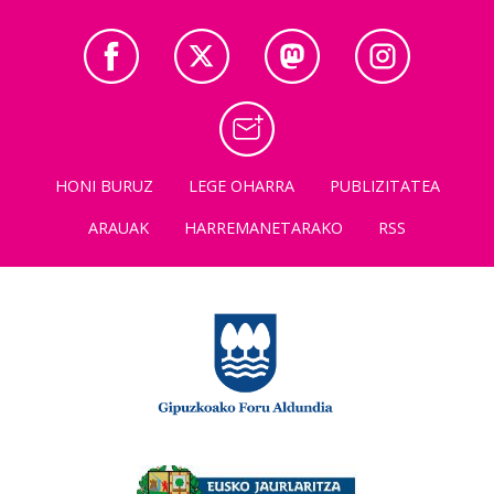
HONI BURUZ
LEGE OHARRA
PUBLIZITATEA
ARAUAK
HARREMANETARAKO
RSS