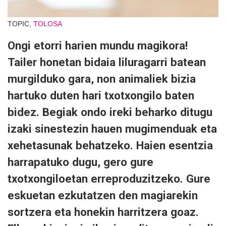
TOPIC,
TOLOSA
Ongi etorri harien mundu magikora!
Tailer honetan bidaia liluragarri batean
murgilduko gara, non animaliek bizia
hartuko duten hari txotxongilo baten
bidez. Begiak ondo ireki beharko ditugu
izaki sinestezin hauen mugimenduak eta
xehetasunak behatzeko. Haien esentzia
harrapatuko dugu, gero gure
txotxongiloetan erreproduzitzeko. Gure
eskuetan ezkutatzen den magiarekin
sortzera eta honekin harritzera goaz.