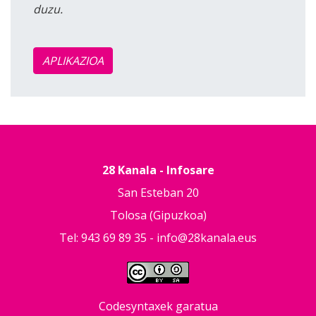
duzu.
APLIKAZIOA
28 Kanala - Infosare
San Esteban 20
Tolosa (Gipuzkoa)
Tel: 943 69 89 35 -
info@28kanala.eus
Codesyntaxek garatua