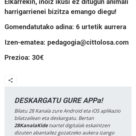
Elkarrekin, inoiz ikusi ez ditugun animali
harrigarrienei bizitza emango diegu!
Gomendatutako adina: 6 urtetik aurrera
Izen-ematea: pedagogia@cittolosa.com
Prezioa: 30€
DESKARGATU GURE APPa!
Bilatu 28 Kanala zure Android eta iOS aplikazio
bilatzailean eta deskargatu. Bertan
28KanalaKide
txartel digitalak eskaintzen
dizuten abantailez gozatzeko aukera izango