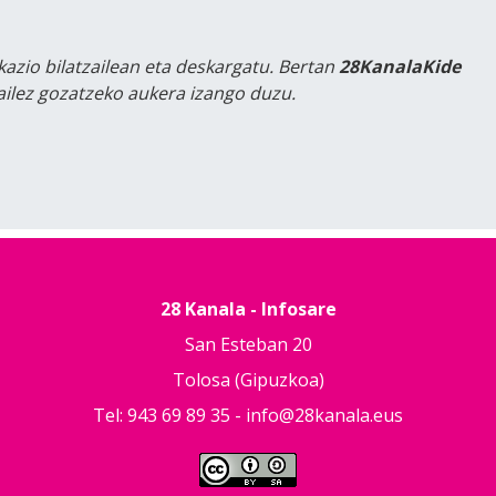
kazio bilatzailean eta deskargatu. Bertan
28KanalaKide
tailez gozatzeko aukera izango duzu.
28 Kanala - Infosare
San Esteban 20
Tolosa (Gipuzkoa)
Tel: 943 69 89 35 -
info@28kanala.eus