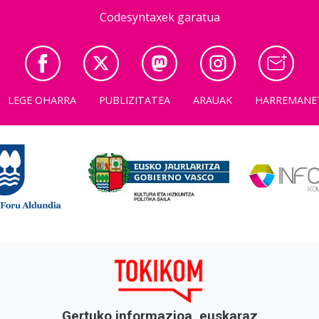
Codesyntaxek garatua
LEGE OHARRA
PUBLIZITATEA
ARAUAK
HARREMANE
Gertuko informazioa, euskaraz