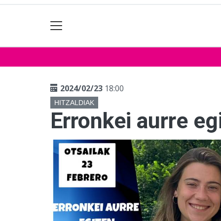
2024/02/23
18:00
HITZALDIAK
Erronkei aurre eg