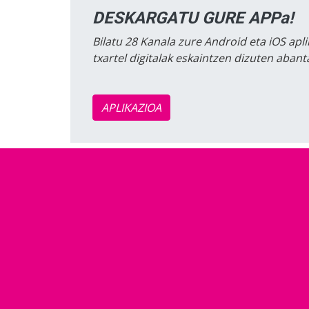
DESKARGATU GURE APPa!
Bilatu 28 Kanala zure Android eta iOS apli
txartel digitalak eskaintzen dizuten aban
APLIKAZIOA