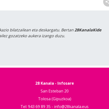
kazio bilatzailean eta deskargatu. Bertan
28KanalaKide
tailez gozatzeko aukera izango duzu.
28 Kanala - Infosare
San Esteban 20
Tolosa (Gipuzkoa)
Tel: 943 69 89 35 -
info@28kanala.eus