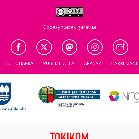
Codesyntaxek garatua
LEGE OHARRA
PUBLIZITATEA
ARAUAK
HARREMANE