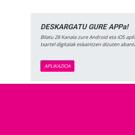
DESKARGATU GURE APPa!
Bilatu 28 Kanala zure Android eta iOS apli
txartel digitalak eskaintzen dizuten aban
APLIKAZIOA