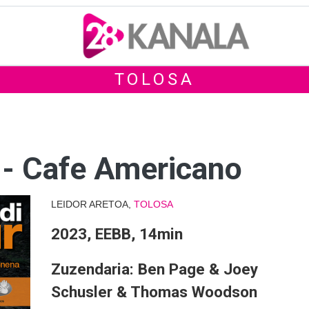
TOLOSA
 - Cafe Americano
LEIDOR ARETOA,
TOLOSA
2023, EEBB, 14min
Zuzendaria: Ben Page & Joey
Schusler & Thomas Woodson