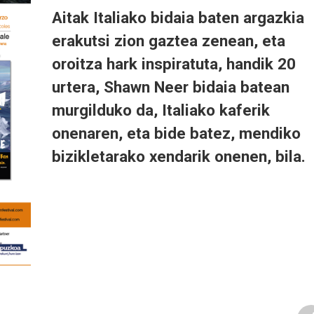
Aitak Italiako bidaia baten argazkia
erakutsi zion gaztea zenean, eta
oroitza hark inspiratuta, handik 20
urtera, Shawn Neer bidaia batean
murgilduko da, Italiako kaferik
onenaren, eta bide batez, mendiko
bizikletarako xendarik onenen, bila.