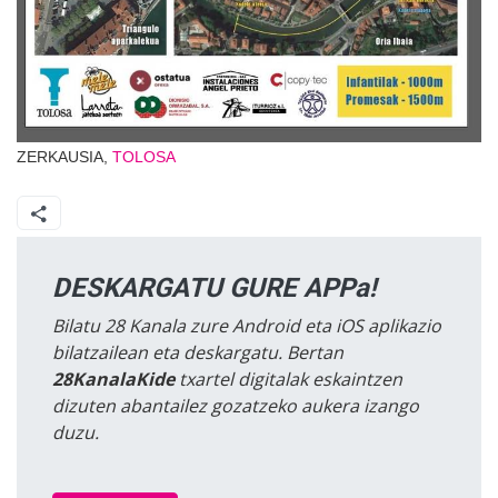
ZERKAUSIA,
TOLOSA
DESKARGATU GURE APPa!
Bilatu 28 Kanala zure Android eta iOS aplikazio
bilatzailean eta deskargatu. Bertan
28KanalaKide
txartel digitalak eskaintzen
dizuten abantailez gozatzeko aukera izango
duzu.