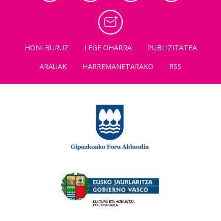
HONI BURUZ
LEGE OHARRA
PUBLIZITATEA
ARAUAK
HARREMANETARAKO
RSS