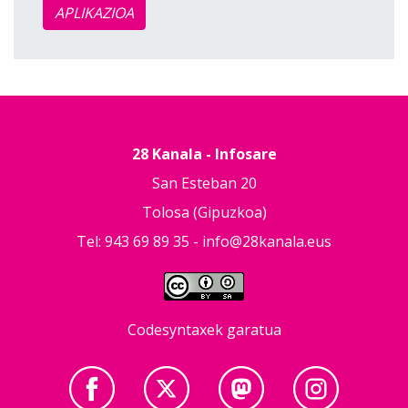
APLIKAZIOA
28 Kanala - Infosare
San Esteban 20
Tolosa (Gipuzkoa)
Tel: 943 69 89 35 -
info@28kanala.eus
Codesyntaxek garatua