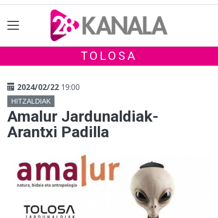
TOLOSA
2024/02/22
19:00
HITZALDIAK
Amalur Jardunaldiak-
Arantxi Padilla