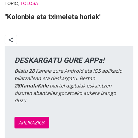
TOPIC,
TOLOSA
"Kolonbia eta tximeleta horiak"
DESKARGATU GURE APPa!
Bilatu 28 Kanala zure Android eta iOS aplikazio
bilatzailean eta deskargatu. Bertan
28KanalaKide
txartel digitalak eskaintzen
dizuten abantailez gozatzeko aukera izango
duzu.
APLIKAZIOA