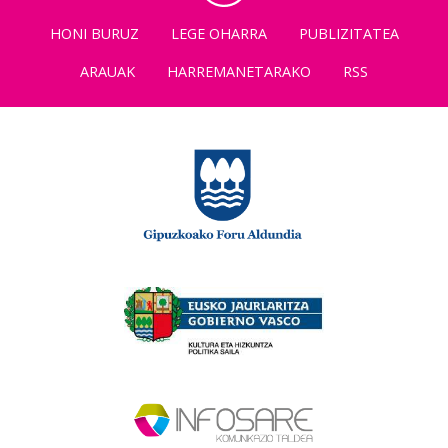
HONI BURUZ
LEGE OHARRA
PUBLIZITATEA
ARAUAK
HARREMANETARAKO
RSS