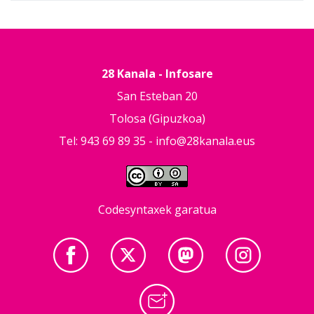
28 Kanala - Infosare
San Esteban 20
Tolosa (Gipuzkoa)
Tel: 943 69 89 35 -
info@28kanala.eus
Codesyntaxek garatua