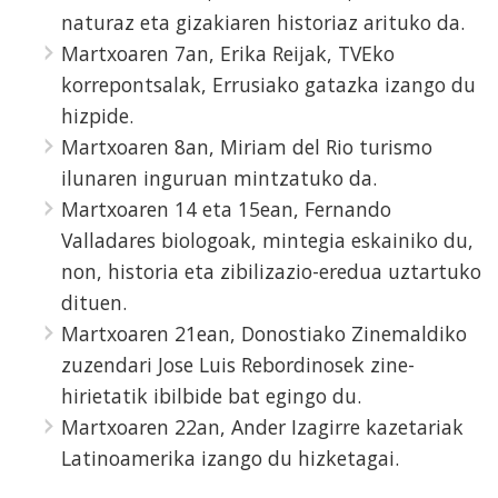
naturaz eta gizakiaren historiaz arituko da.
Martxoaren 7an, Erika Reijak, TVEko
korrepontsalak, Errusiako gatazka izango du
hizpide.
Martxoaren 8an, Miriam del Rio turismo
ilunaren inguruan mintzatuko da.
Martxoaren 14 eta 15ean, Fernando
Valladares biologoak, mintegia eskainiko du,
non, historia eta zibilizazio-eredua uztartuko
dituen.
Martxoaren 21ean, Donostiako Zinemaldiko
zuzendari Jose Luis Rebordinosek zine-
hirietatik ibilbide bat egingo du.
Martxoaren 22an, Ander Izagirre kazetariak
Latinoamerika izango du hizketagai.