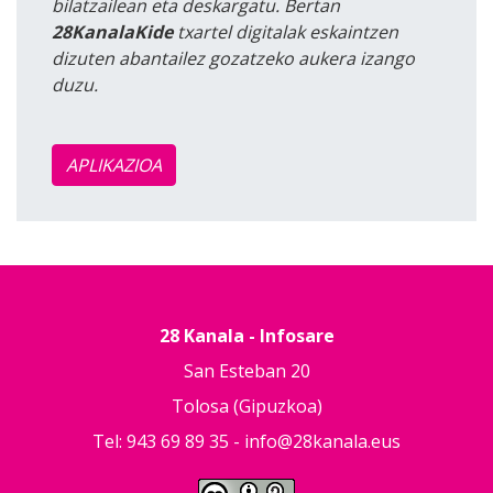
bilatzailean eta deskargatu. Bertan
28KanalaKide
txartel digitalak eskaintzen
dizuten abantailez gozatzeko aukera izango
duzu.
APLIKAZIOA
28 Kanala - Infosare
San Esteban 20
Tolosa (Gipuzkoa)
Tel: 943 69 89 35 -
info@28kanala.eus