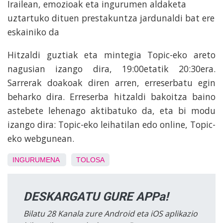
Irailean, emozioak eta ingurumen aldaketa
uztartuko dituen prestakuntza jardunaldi bat ere
eskainiko da
Hitzaldi guztiak eta mintegia Topic-eko areto
nagusian izango dira, 19:00etatik 20:30era.
Sarrerak doakoak diren arren, erreserbatu egin
beharko dira. Erreserba hitzaldi bakoitza baino
astebete lehenago aktibatuko da, eta bi modu
izango dira: Topic-eko leihatilan edo online, Topic-
eko webgunean.
INGURUMENA
TOLOSA
DESKARGATU GURE APPa!
Bilatu 28 Kanala zure Android eta iOS aplikazio