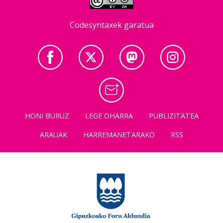
Codesyntaxek garatua
HONI BURUZ
LEGE OHARRA
PUBLIZITATEA
ARAUAK
HARREMANETARAKO
RSS