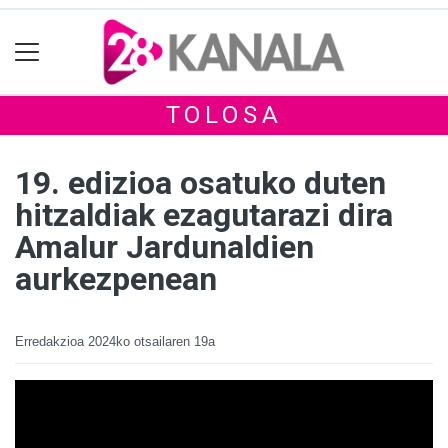
TOLOSA
19. edizioa osatuko duten
hitzaldiak ezagutarazi dira
Amalur Jardunaldien
aurkezpenean
Erredakzioa
2024ko otsailaren 19a