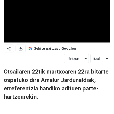
Gehitu gaitzazu Googlen
Entzun
Itzuli
Otsailaren 22tik martxoaren 22ra bitarte
ospatuko dira Amalur Jardunaldiak,
erreferentzia handiko adituen parte-
hartzearekin.