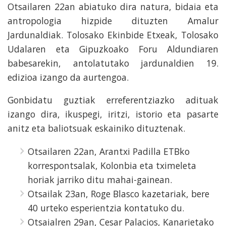
Otsailaren 22an abiatuko dira natura, bidaia eta
antropologia hizpide dituzten Amalur
Jardunaldiak. Tolosako Ekinbide Etxeak, Tolosako
Udalaren eta Gipuzkoako Foru Aldundiaren
babesarekin, antolatutako jardunaldien 19.
edizioa izango da aurtengoa.
Gonbidatu guztiak erreferentziazko adituak
izango dira, ikuspegi, iritzi, istorio eta pasarte
anitz eta baliotsuak eskainiko dituztenak.
Otsailaren 22an, Arantxi Padilla ETBko
korrespontsalak, Kolonbia eta tximeleta
horiak jarriko ditu mahai-gainean.
Otsailak 23an, Roge Blasco kazetariak, bere
40 urteko esperientzia kontatuko du.
Otsaialren 29an, Cesar Palacios, Kanarietako