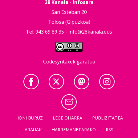
28 Kanala - Infosare
San Esteban 20
Tolosa (Gipuzkoa)
Tel: 943 69 89 35 -
info@28kanala.eus
Codesyntaxek garatua
HONI BURUZ
LEGE OHARRA
PUBLIZITATEA
ARAUAK
HARREMANETARAKO
RSS