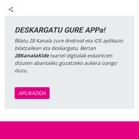
DESKARGATU GURE APPa!
Bilatu 28 Kanala zure Android eta iOS aplikazio
bilatzailean eta deskargatu. Bertan
28KanalaKide
txartel digitalak eskaintzen
dizuten abantailez gozatzeko aukera izango
duzu.
APLIKAZIOA