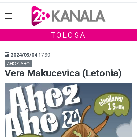
TOLOSA
2024/03/04
17:30
AHOZ-AHO
Vera Makucevica (Letonia)