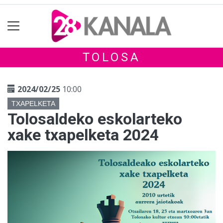
TOLOSA
2024/02/25
10:00
TXAPELKETA
Tolosaldeko eskolarteko
xake txapelketa 2024