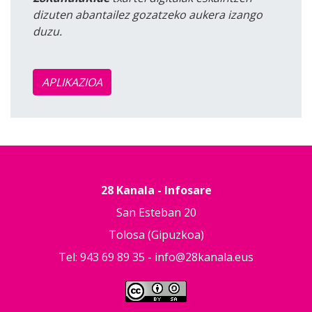
dizuten abantailez gozatzeko aukera izango
duzu.
APLIKAZIOA
28 Kanala - Infosare
San Esteban 20
Tolosa (Gipuzkoa)
Tel: 943 69 89 35 -
info@28kanala.eus