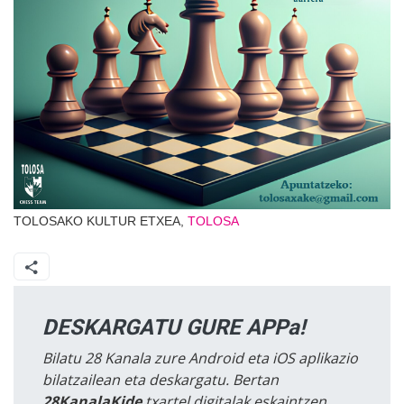
TOLOSAKO KULTUR ETXEA,
TOLOSA
DESKARGATU GURE APPa!
Bilatu 28 Kanala zure Android eta iOS aplikazio
bilatzailean eta deskargatu. Bertan
28KanalaKide
txartel digitalak eskaintzen