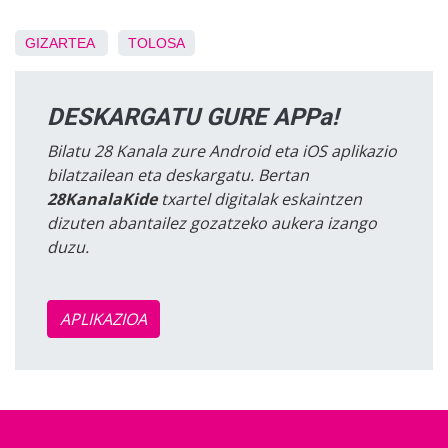
GIZARTEA
TOLOSA
DESKARGATU GURE APPa!
Bilatu 28 Kanala zure Android eta iOS aplikazio
bilatzailean eta deskargatu. Bertan
28KanalaKide
txartel digitalak eskaintzen
dizuten abantailez gozatzeko aukera izango
duzu.
APLIKAZIOA