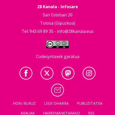
28 Kanala - Infosare
San Esteban 20
Tolosa (Gipuzkoa)
Tel: 943 69 89 35 -
info@28kanala.eus
Codesyntaxek garatua
HONI BURUZ
LEGE OHARRA
PUBLIZITATEA
ARAUAK
HARREMANETARAKO
RSS