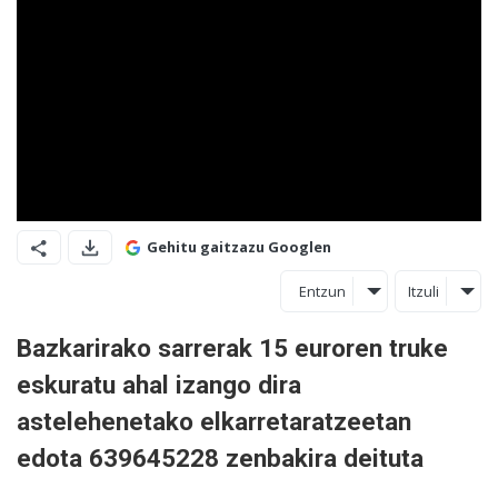
Gehitu gaitzazu Googlen
Entzun
Itzuli
Bazkarirako sarrerak 15 euroren truke
eskuratu ahal izango dira
astelehenetako elkarretaratzeetan
edota 639645228 zenbakira deituta