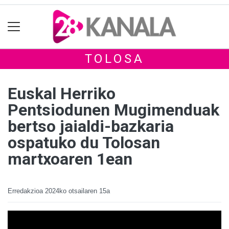
TOLOSA
Euskal Herriko
Pentsiodunen Mugimenduak
bertso jaialdi-bazkaria
ospatuko du Tolosan
martxoaren 1ean
Erredakzioa
2024ko otsailaren 15a