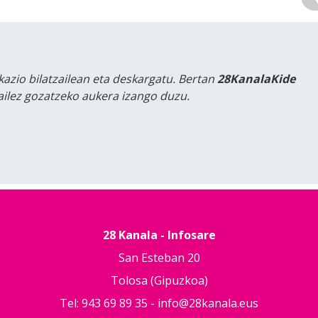
kazio bilatzailean eta deskargatu. Bertan
28KanalaKide
tailez gozatzeko aukera izango duzu.
28 Kanala - Infosare
San Esteban 20
Tolosa (Gipuzkoa)
Tel: 943 69 89 35 -
info@28kanala.eus