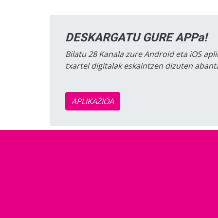
DESKARGATU GURE APPa!
Bilatu 28 Kanala zure Android eta iOS apli
txartel digitalak eskaintzen dizuten aban
APLIKAZIOA