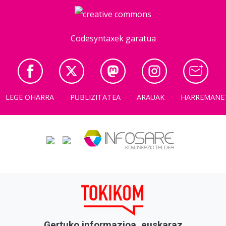
Codesyntaxek garatua
LEGE OHARRA
PUBLIZITATEA
ARAUAK
HARREMANE
Gertuko informazioa, euskaraz