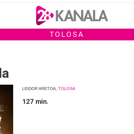
TOLOSA
da
LEIDOR ARETOA,
TOLOSA
127 min.