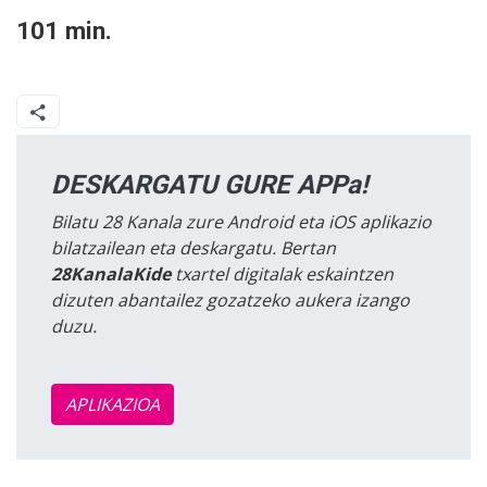
101 min.
DESKARGATU GURE APPa!
Bilatu 28 Kanala zure Android eta iOS aplikazio
bilatzailean eta deskargatu. Bertan
28KanalaKide
txartel digitalak eskaintzen
dizuten abantailez gozatzeko aukera izango
duzu.
APLIKAZIOA