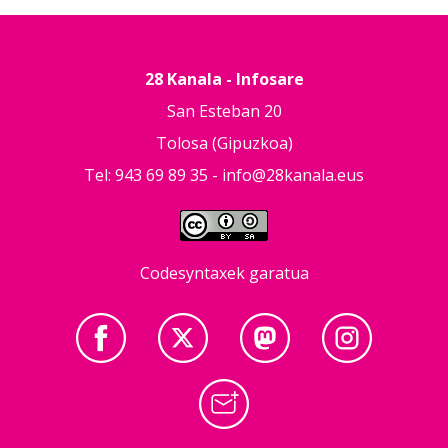
28 Kanala - Infosare
San Esteban 20
Tolosa (Gipuzkoa)
Tel: 943 69 89 35 -
info@28kanala.eus
Codesyntaxek garatua