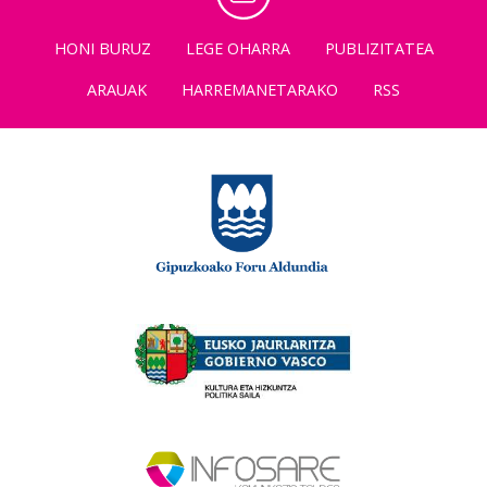
HONI BURUZ
LEGE OHARRA
PUBLIZITATEA
ARAUAK
HARREMANETARAKO
RSS