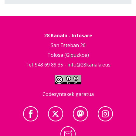
28 Kanala - Infosare
San Esteban 20
Tolosa (Gipuzkoa)
Tel: 943 69 89 35 -
info@28kanala.eus
Codesyntaxek garatua