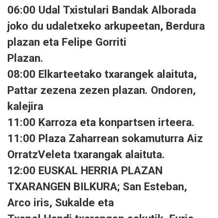
06:00 Udal Txistulari Bandak Alborada
joko du udaletxeko arkupeetan, Berdura
plazan eta Felipe Gorriti
Plazan.
08:00 Elkarteetako txarangek alaituta,
Pattar zezena zezen plazan. Ondoren,
kalejira
11:00 Karroza eta konpartsen irteera.
11:00 Plaza Zaharrean sokamuturra Aiz
OrratzVeleta txarangak alaituta.
12:00 EUSKAL HERRIA PLAZAN
TXARANGEN BILKURA; San Esteban,
Arco iris, Sukalde eta