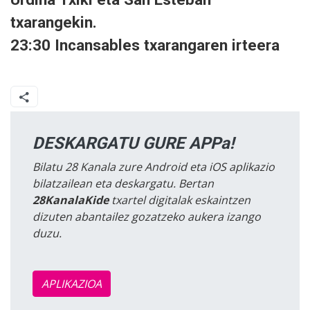
txarangekin.
23:30 Incansables txarangaren irteera
DESKARGATU GURE APPa!
Bilatu 28 Kanala zure Android eta iOS aplikazio
bilatzailean eta deskargatu. Bertan
28KanalaKide
txartel digitalak eskaintzen
dizuten abantailez gozatzeko aukera izango
duzu.
APLIKAZIOA