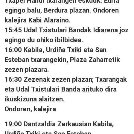
Txapel Handi txarangen eskutik. Euria
egingo balu, Berdura plazan. Ondoren
kalejira Kabi Alaraino.
15:45 Udal Txistulari Bandak Idiarena joz
egingo du ohiko ibilbidea.
16:00 Kabila, Urdiña Txiki eta San
Esteban txarangekin, Plaza Zaharretik
zezen plazara.
16:30 Zezenak zezen plazan; Txarangak
eta Udal Txistulari Banda arituko dira
ikuskizuna alaitzen.
Ondoren, kalejira
19:00 Dantzaldia Zerkausian Kabila,
Urdiña Txiki eta San Esteban