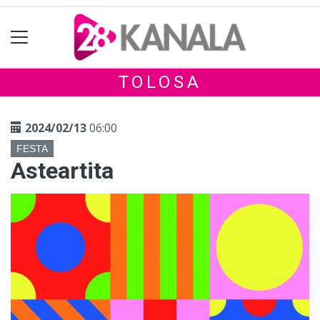
TOLOSA
2024/02/13
06:00
FESTA
Asteartita