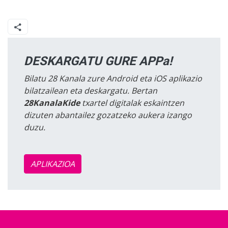
DESKARGATU GURE APPa!
Bilatu 28 Kanala zure Android eta iOS aplikazio
bilatzailean eta deskargatu. Bertan
28KanalaKide
txartel digitalak eskaintzen
dizuten abantailez gozatzeko aukera izango
duzu.
APLIKAZIOA