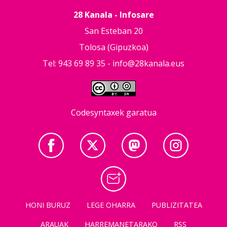
28 Kanala - Infosare
San Esteban 20
Tolosa (Gipuzkoa)
Tel: 943 69 89 35 -
info@28kanala.eus
Codesyntaxek garatua
HONI BURUZ
LEGE OHARRA
PUBLIZITATEA
ARAUAK
HARREMANETARAKO
RSS