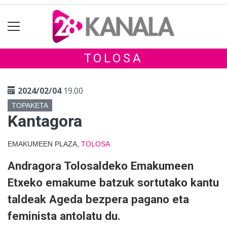
TOLOSA
2024/02/04
19.00
TOPAKETA
Kantagora
EMAKUMEEN PLAZA,
TOLOSA
Andragora Tolosaldeko Emakumeen
Etxeko emakume batzuk sortutako kantu
taldeak Ageda bezpera pagano eta
feminista antolatu du.