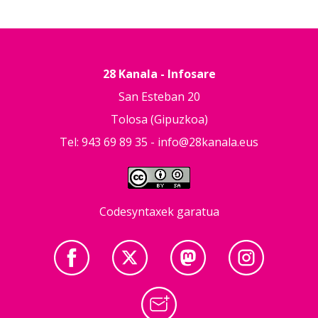
28 Kanala - Infosare
San Esteban 20
Tolosa (Gipuzkoa)
Tel: 943 69 89 35 -
info@28kanala.eus
Codesyntaxek garatua