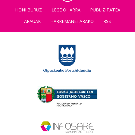
HONI BURUZ
LEGE OHARRA
PUBLIZITATEA
ARAUAK
HARREMANETARAKO
RSS