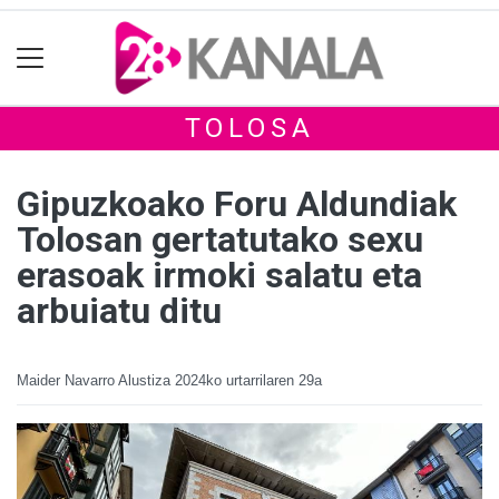
TOLOSA
Gipuzkoako Foru Aldundiak
Tolosan gertatutako sexu
erasoak irmoki salatu eta
arbuiatu ditu
Maider Navarro Alustiza
2024ko urtarrilaren 29a