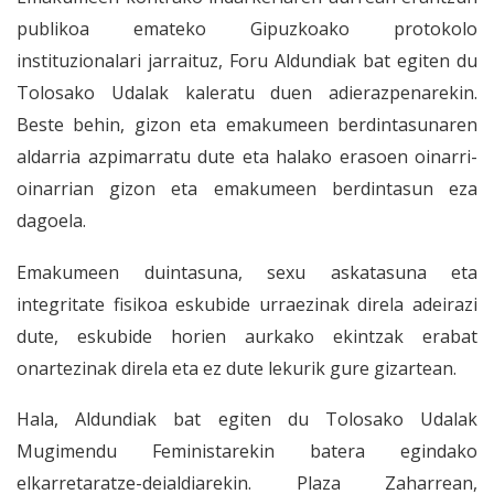
publikoa emateko Gipuzkoako protokolo
instituzionalari jarraituz, Foru Aldundiak bat egiten du
Tolosako Udalak kaleratu duen adierazpenarekin.
B
este behin, g
izon eta emakumeen berdintasunaren
aldarria azpimarratu dute eta halako erasoen oinarri-
oinarrian gizon eta emakumeen berdintasun eza
dagoela.
Emakumeen duintasuna, sexu askatasuna eta
integritate fisikoa eskubide urraezinak direla adeirazi
dute, eskubide horien aurkako ekintzak erabat
onartezinak direla eta ez dute lekurik gure gizartean.
Hala, Aldundiak bat egiten du Tolosako Udalak
Mugimendu Feministarekin batera egindako
elkarretaratze-deialdiarekin. Plaza Zaharrean,