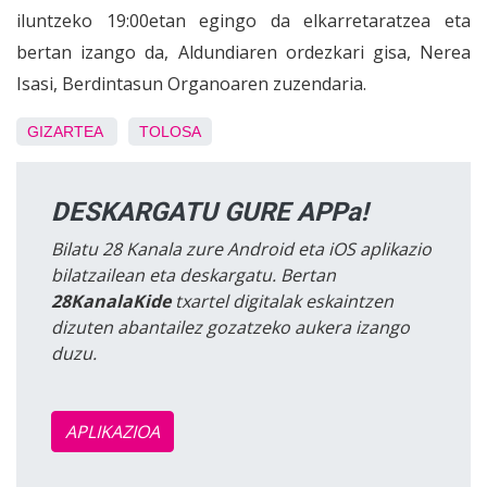
iluntzeko 19:00etan egingo da elkarretaratzea eta
bertan izango da, Aldundiaren ordezkari gisa, Nerea
Isasi, Berdintasun Organoaren zuzendaria.
GIZARTEA
TOLOSA
DESKARGATU GURE APPa!
Bilatu 28 Kanala zure Android eta iOS aplikazio
bilatzailean eta deskargatu. Bertan
28KanalaKide
txartel digitalak eskaintzen
dizuten abantailez gozatzeko aukera izango
duzu.
APLIKAZIOA