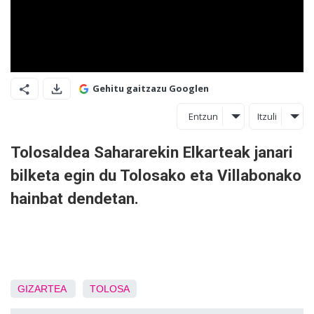
Gehitu gaitzazu Googlen
Entzun
Itzuli
Tolosaldea Sahararekin Elkarteak janari
bilketa egin du Tolosako eta Villabonako
hainbat dendetan.
GIZARTEA
TOLOSA