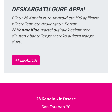
DESKARGATU GURE APPa!
Bilatu 28 Kanala zure Android eta iOS aplikazio
bilatzailean eta deskargatu. Bertan
28KanalaKide
txartel digitalak eskaintzen
dizuten abantailez gozatzeko aukera izango
duzu.
APLIKAZIOA
28 Kanala - Infosare
San Esteban 20