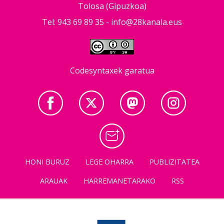
Tolosa (Gipuzkoa)
Tel: 943 69 89 35 -
info@28kanala.eus
Codesyntaxek garatua
HONI BURUZ
LEGE OHARRA
PUBLIZITATEA
ARAUAK
HARREMANETARAKO
RSS