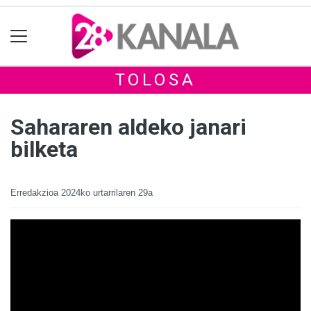
TOLOSA
Sahararen aldeko janari
bilketa
Erredakzioa
2024ko urtarrilaren 29a