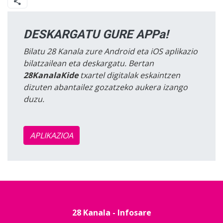
DESKARGATU GURE APPa!
Bilatu 28 Kanala zure Android eta iOS aplikazio
bilatzailean eta deskargatu. Bertan
28KanalaKide
txartel digitalak eskaintzen
dizuten abantailez gozatzeko aukera izango
duzu.
APLIKAZIOA
28 Kanala - Infosare