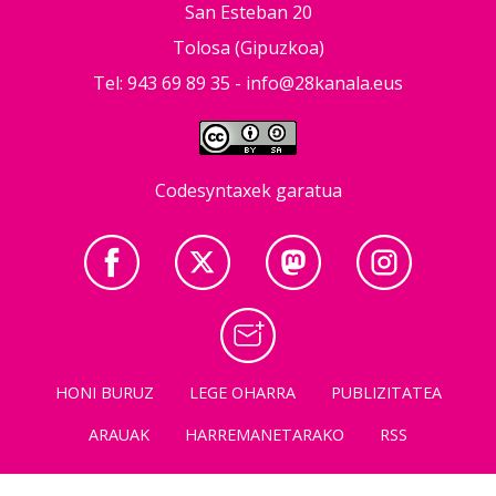
San Esteban 20
Tolosa (Gipuzkoa)
Tel: 943 69 89 35 -
info@28kanala.eus
Codesyntaxek garatua
HONI BURUZ
LEGE OHARRA
PUBLIZITATEA
ARAUAK
HARREMANETARAKO
RSS