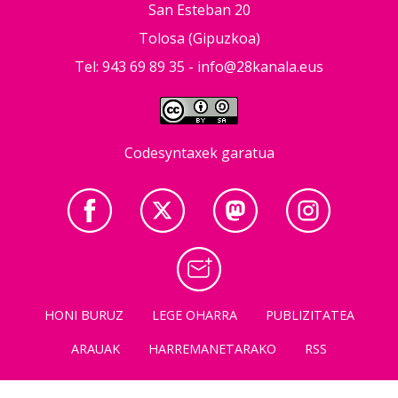
San Esteban 20
Tolosa (Gipuzkoa)
Tel: 943 69 89 35 -
info@28kanala.eus
Codesyntaxek garatua
HONI BURUZ
LEGE OHARRA
PUBLIZITATEA
ARAUAK
HARREMANETARAKO
RSS