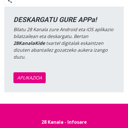
DESKARGATU GURE APPa!
Bilatu 28 Kanala zure Android eta iOS aplikazio
bilatzailean eta deskargatu. Bertan
28KanalaKide
txartel digitalak eskaintzen
dizuten abantailez gozatzeko aukera izango
duzu.
APLIKAZIOA
28 Kanala - Infosare