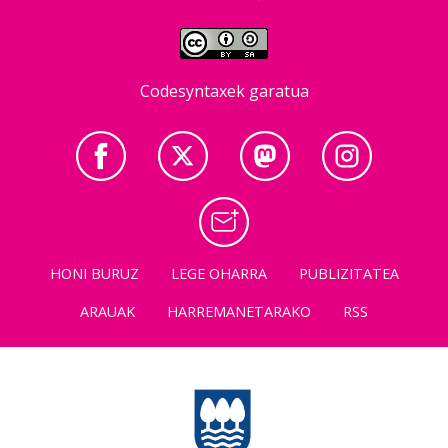
Codesyntaxek garatua
HONI BURUZ
LEGE OHARRA
PUBLIZITATEA
ARAUAK
HARREMANETARAKO
RSS