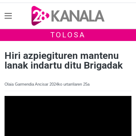
TOLOSA
Hiri azpiegituren mantenu
lanak indartu ditu Brigadak
Olaia Garmendia Ancisar
2024ko urtarrilaren 25a