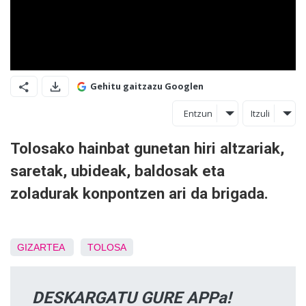
Gehitu gaitzazu Googlen
Entzun
Itzuli
Tolosako hainbat gunetan hiri altzariak,
saretak, ubideak, baldosak eta
zoladurak konpontzen ari da brigada.
GIZARTEA
TOLOSA
DESKARGATU GURE APPa!