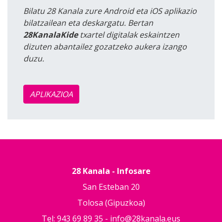
Bilatu 28 Kanala zure Android eta iOS aplikazio
bilatzailean eta deskargatu. Bertan
28KanalaKide
txartel digitalak eskaintzen
dizuten abantailez gozatzeko aukera izango
duzu.
APLIKAZIOA
28 Kanala - Infosare
San Esteban 20
Tolosa (Gipuzkoa)
Tel: 943 69 89 35 -
info@28kanala.eus