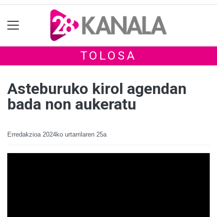
TOLOSA
Asteburuko kirol agendan
bada non aukeratu
Erredakzioa
2024ko urtarrilaren 25a