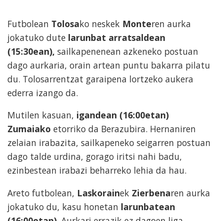
Futbolean
Tolosa
ko neskek
Monte
ren aurka
jokatuko dute
larunbat arratsaldean
(15:30ean),
sailkapenenean azkeneko postuan
dago aurkaria, orain artean puntu bakarra pilatu
du. Tolosarrentzat garaipena lortzeko aukera
ederra izango da.
Mutilen kasuan,
igandean (16:00etan)
Zumaiako
etorriko da Berazubira. Hernaniren
zelaian irabazita, sailkapeneko seigarren postuan
dago talde urdina, gorago iritsi nahi badu,
ezinbestean irabazi beharreko lehia da hau.
Areto futbolean,
Laskorain
ek
Zierbena
ren aurka
jokatuko du, kasu honetan
larunbatean
(16:00etan)
. Aurkari errazik ez dagoen liga