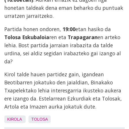
honetan taldeak dena eman beharko du puntuak
urratzen jarraitzeko.
Partida honen ondoren,
19:00
etan hasiko da
Tolosa Eskubaloia
ren eta
Trapagaran
en arteko
lehia. Bost partida jarraian irabazita da talde
urdina, sei aldiz segidan irabazteko gai izango al
da?
Kirol talde hauen partidez gain, igandean
Beotibarren jokatuko den jaialdian, Binakako
Txapelektako lehia interesgarria ikusteko aukera
ere izango da. Estelarrean Ezkurdiak eta Tolosak,
Artola eta Imazen aurka jokatuk dute.
KIROLA
TOLOSA