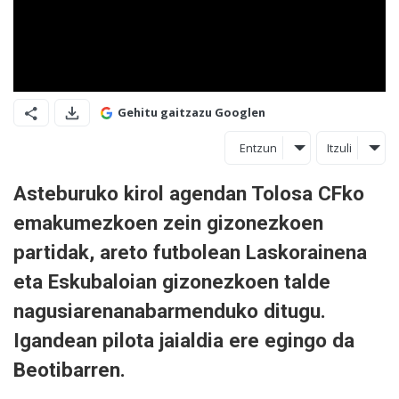
Gehitu gaitzazu Googlen
Entzun
Itzuli
Asteburuko kirol agendan Tolosa CFko
emakumezkoen zein gizonezkoen
partidak, areto futbolean Laskorainena
eta Eskubaloian gizonezkoen talde
nagusiarenanabarmenduko ditugu.
Igandean pilota jaialdia ere egingo da
Beotibarren.