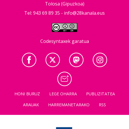
Tolosa (Gipuzkoa)
Tel: 943 69 89 35 -
info@28kanala.eus
Codesyntaxek garatua
HONI BURUZ
LEGE OHARRA
PUBLIZITATEA
ARAUAK
HARREMANETARAKO
RSS