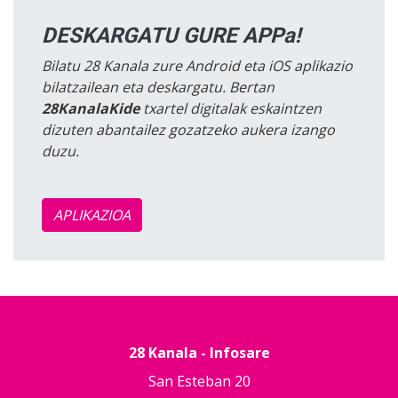
DESKARGATU GURE APPa!
Bilatu 28 Kanala zure Android eta iOS aplikazio
bilatzailean eta deskargatu. Bertan
28KanalaKide
txartel digitalak eskaintzen
dizuten abantailez gozatzeko aukera izango
duzu.
APLIKAZIOA
28 Kanala - Infosare
San Esteban 20