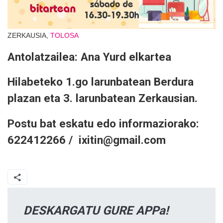
ZERKAUSIA,
TOLOSA
Antolatzailea: Ana Yurd elkartea
Hilabeteko 1.go larunbatean Berdura
plazan eta 3. larunbatean Zerkausian.
Postu bat eskatu edo informaziorako:
622412266 / ixitin@gmail.com
DESKARGATU GURE APPa!