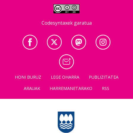
Codesyntaxek garatua
HONI BURUZ
LEGE OHARRA
PUBLIZITATEA
ARAUAK
HARREMANETARAKO
RSS