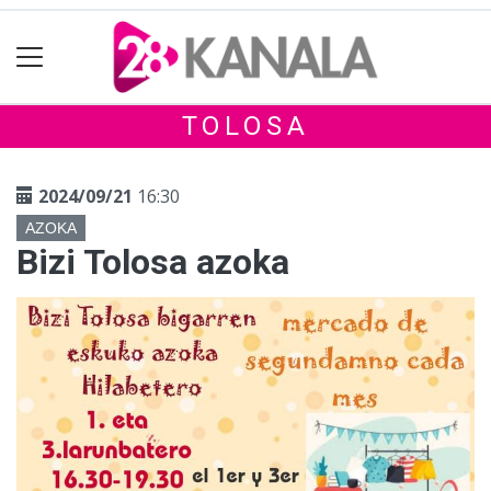
TOLOSA
2024/09/21
16:30
AZOKA
Bizi Tolosa azoka