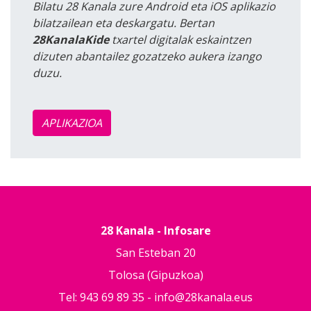
Bilatu 28 Kanala zure Android eta iOS aplikazio
bilatzailean eta deskargatu. Bertan
28KanalaKide
txartel digitalak eskaintzen
dizuten abantailez gozatzeko aukera izango
duzu.
APLIKAZIOA
28 Kanala - Infosare
San Esteban 20
Tolosa (Gipuzkoa)
Tel: 943 69 89 35 -
info@28kanala.eus