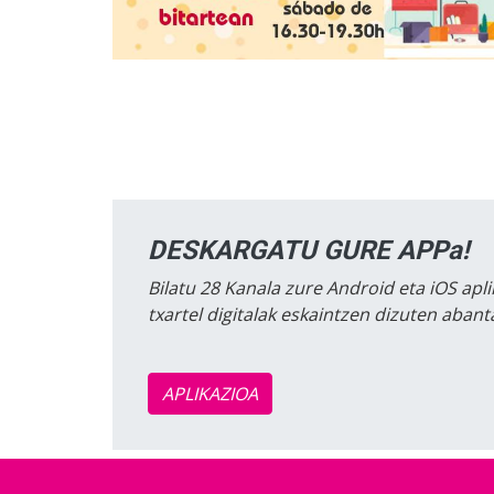
DESKARGATU GURE APPa!
Bilatu 28 Kanala zure Android eta iOS apli
txartel digitalak eskaintzen dizuten aban
APLIKAZIOA