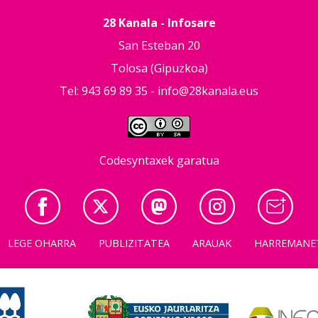
28 Kanala - Infosare
San Esteban 20
Tolosa (Gipuzkoa)
Tel: 943 69 89 35 -
info@28kanala.eus
Codesyntaxek garatua
LEGE OHARRA
PUBLIZITATEA
ARAUAK
HARREMANE