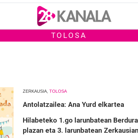
TOLOSA
ZERKAUSIA,
TOLOSA
Antolatzailea: Ana Yurd elkartea
Hilabeteko 1.go larunbatean Berdura
plazan eta 3. larunbatean Zerkausian