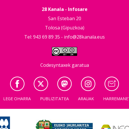
28 Kanala - Infosare
San Esteban 20
Tolosa (Gipuzkoa)
Tel: 943 69 89 35 -
info@28kanala.eus
Codesyntaxek garatua
LEGE OHARRA
PUBLIZITATEA
ARAUAK
HARREMANE