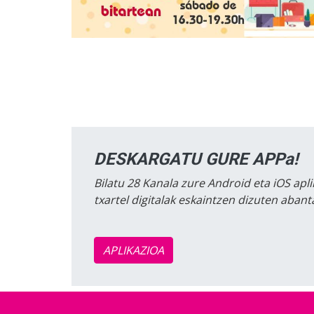
DESKARGATU GURE APPa!
Bilatu 28 Kanala zure Android eta iOS apli
txartel digitalak eskaintzen dizuten aban
APLIKAZIOA