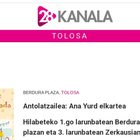
TOLOSA
BERDURA PLAZA,
TOLOSA
Antolatzailea: Ana Yurd elkartea
Hilabeteko 1.go larunbatean Berdura
plazan eta 3. larunbatean Zerkausian