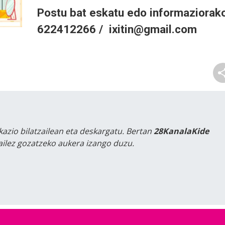
Postu bat eskatu edo informaziorak
622412266 / ixitin@gmail.com
kazio bilatzailean eta deskargatu. Bertan
28KanalaKide
tailez gozatzeko aukera izango duzu.