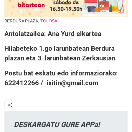
BERDURA PLAZA,
TOLOSA
Antolatzailea: Ana Yurd elkartea
Hilabeteko 1.go larunbatean Berdura
plazan eta 3. larunbatean Zerkausian.
Postu bat eskatu edo informaziorako:
622412266 / ixitin@gmail.com
DESKARGATU GURE APPa!