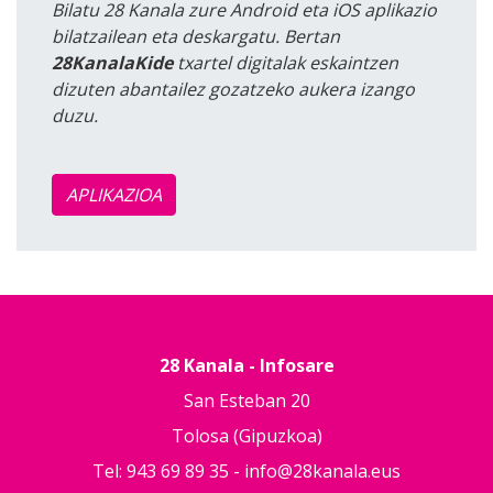
Bilatu 28 Kanala zure Android eta iOS aplikazio
bilatzailean eta deskargatu. Bertan
28KanalaKide
txartel digitalak eskaintzen
dizuten abantailez gozatzeko aukera izango
duzu.
APLIKAZIOA
28 Kanala - Infosare
San Esteban 20
Tolosa (Gipuzkoa)
Tel: 943 69 89 35 -
info@28kanala.eus