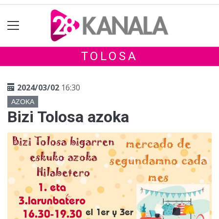
TOLOSA
2024/03/02
16:30
AZOKA
Bizi Tolosa azoka