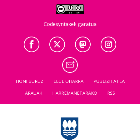
Codesyntaxek garatua
HONI BURUZ
LEGE OHARRA
PUBLIZITATEA
ARAUAK
HARREMANETARAKO
RSS