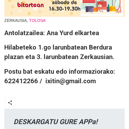
ZERKAUSIA,
TOLOSA
Antolatzailea: Ana Yurd elkartea
Hilabeteko 1.go larunbatean Berdura
plazan eta 3. larunbatean Zerkausian.
Postu bat eskatu edo informaziorako:
622412266 / ixitin@gmail.com
DESKARGATU GURE APPa!