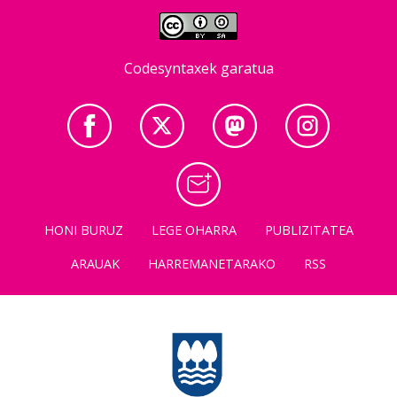
Codesyntaxek garatua
HONI BURUZ
LEGE OHARRA
PUBLIZITATEA
ARAUAK
HARREMANETARAKO
RSS