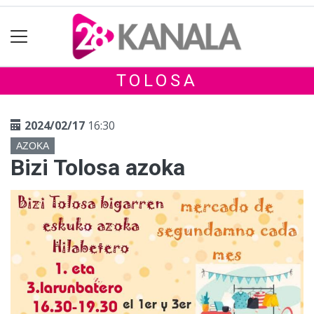
TOLOSA
2024/02/17
16:30
AZOKA
Bizi Tolosa azoka