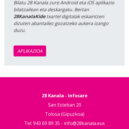
Bilatu 28 Kanala zure Android eta iOS aplikazio
bilatzailean eta deskargatu. Bertan
28KanalaKide
txartel digitalak eskaintzen
dizuten abantailez gozatzeko aukera izango
duzu.
APLIKAZIOA
28 Kanala - Infosare
San Esteban 20
Tolosa (Gipuzkoa)
Tel: 943 69 89 35 -
info@28kanala.eus