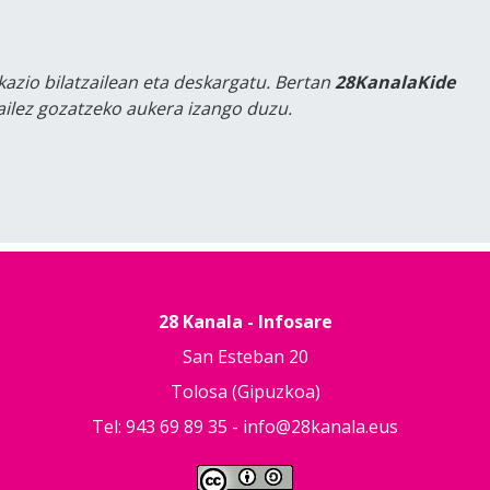
kazio bilatzailean eta deskargatu. Bertan
28KanalaKide
tailez gozatzeko aukera izango duzu.
28 Kanala - Infosare
San Esteban 20
Tolosa (Gipuzkoa)
Tel: 943 69 89 35 -
info@28kanala.eus