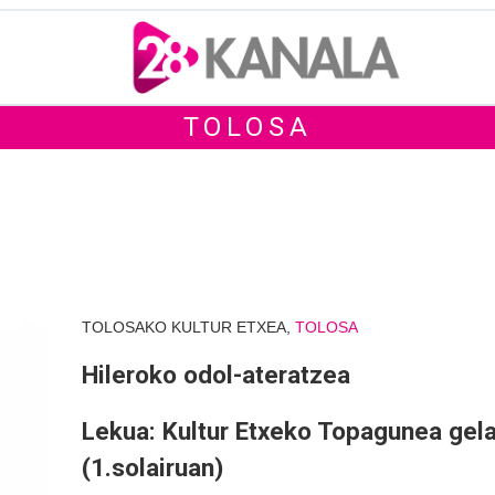
TOLOSA
TOLOSAKO KULTUR ETXEA,
TOLOSA
Hileroko odol-ateratzea
Lekua: Kultur Etxeko Topagunea gel
(1.solairuan)