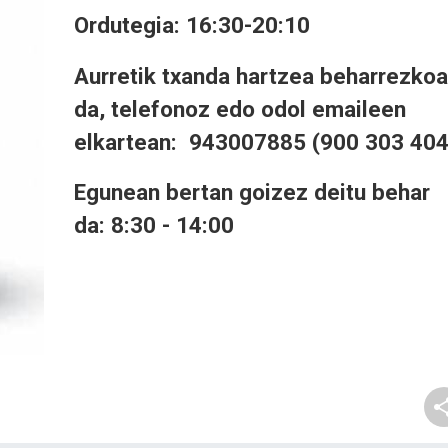
Ordutegia: 16:30-20:10
Aurretik txanda hartzea beharrezkoa
da, telefonoz edo odol emaileen
elkartean: 943007885 (900 303 404
Egunean bertan goizez deitu behar
da: 8:30 - 14:00