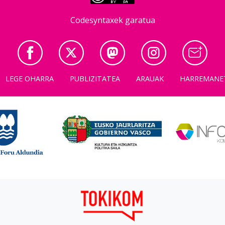
Codesyntaxek garatua
LEGE OHARRA
PUBLIZITATEA
ARAUAK
HARREMANE