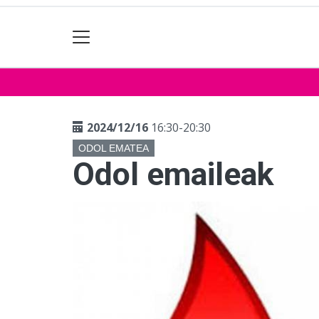
2024/12/16
16:30-20:30
ODOL EMATEA
Odol emaileak