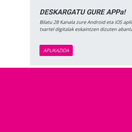
DESKARGATU GURE APPa!
Bilatu 28 Kanala zure Android eta iOS apli
txartel digitalak eskaintzen dizuten aban
APLIKAZIOA