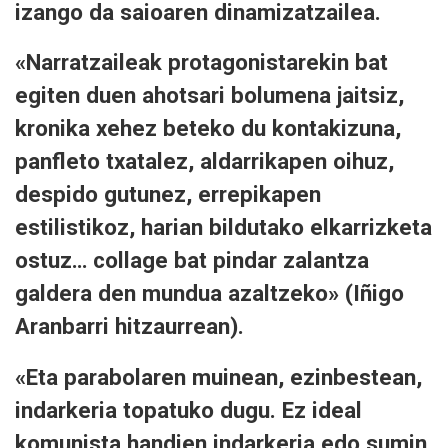
izango da saioaren dinamizatzailea.
«Narratzaileak protagonistarekin bat
egiten duen ahotsari bolumena jaitsiz,
kronika xehez beteko du kontakizuna,
panfleto txatalez, aldarrikapen oihuz,
despido gutunez, errepikapen
estilistikoz, harian bildutako elkarrizketa
ostuz… collage bat pindar zalantza
galdera den mundua azaltzeko» (Iñigo
Aranbarri hitzaurrean).
«Eta parabolaren muinean, ezinbestean,
indarkeria topatuko dugu. Ez ideal
komunista handien indarkeria edo sumin