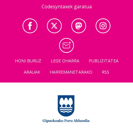
Codesyntaxek garatua
HONI BURUZ
LEGE OHARRA
PUBLIZITATEA
ARAUAK
HARREMANETARAKO
RSS