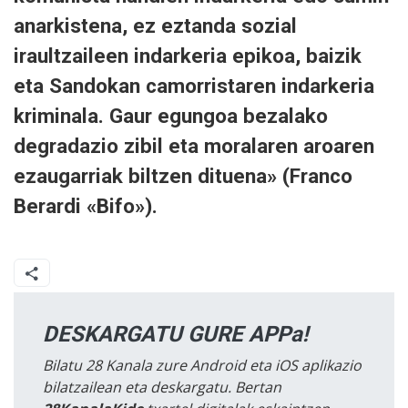
anarkistena, ez eztanda sozial
iraultzaileen indarkeria epikoa, baizik
eta Sandokan camorristaren indarkeria
kriminala. Gaur egungoa bezalako
degradazio zibil eta moralaren aroaren
ezaugarriak biltzen dituena» (Franco
Berardi «Bifo»).
DESKARGATU GURE APPa!
Bilatu 28 Kanala zure Android eta iOS aplikazio
bilatzailean eta deskargatu. Bertan