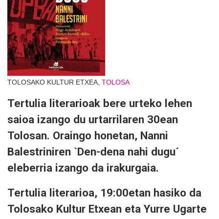
TOLOSAKO KULTUR ETXEA,
TOLOSA
Tertulia literarioak bere urteko lehen
saioa izango du urtarrilaren 30ean
Tolosan. Oraingo honetan, Nanni
Balestriniren `Den-dena nahi dugu´
eleberria izango da irakurgaia.
Tertulia literarioa, 19:00etan hasiko da
Tolosako Kultur Etxean eta Yurre Ugarte