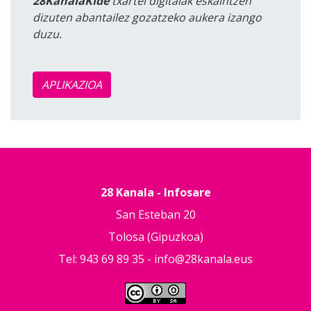
28KanalaKide
txartel digitalak eskaintzen
dizuten abantailez gozatzeko aukera izango
duzu.
APLIKAZIOA
28 Kanala - Infosare
San Esteban 20
Tolosa (Gipuzkoa)
Tel: 943 69 89 35 -
info@28kanala.eus