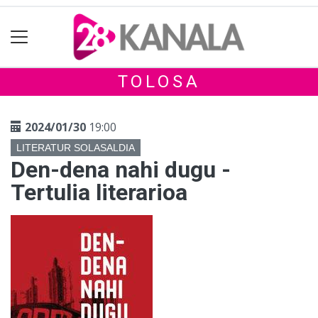
TOLOSA
2024/01/30
19:00
LITERATUR SOLASALDIA
Den-dena nahi dugu -
Tertulia literarioa