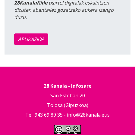
28KanalaKide
txartel digitalak eskaintzen
dizuten abantailez gozatzeko aukera izango
duzu.
APLIKAZIOA
28 Kanala - Infosare
San Esteban 20
Tolosa (Gipuzkoa)
Tel: 943 69 89 35 -
info@28kanala.eus