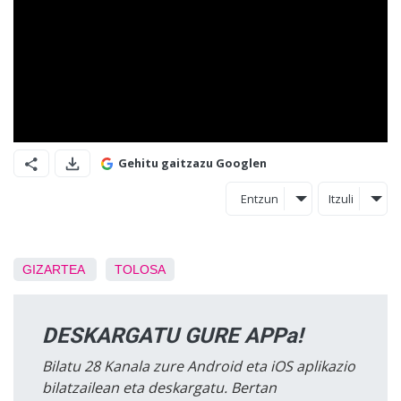
Gehitu gaitzazu Googlen
Entzun
Itzuli
GIZARTEA
TOLOSA
DESKARGATU GURE APPa!
Bilatu 28 Kanala zure Android eta iOS aplikazio
bilatzailean eta deskargatu. Bertan