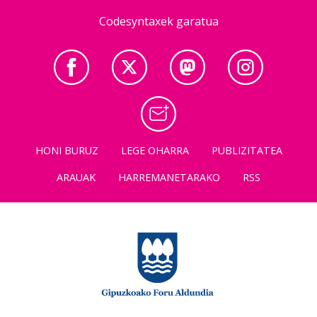
Codesyntaxek garatua
HONI BURUZ
LEGE OHARRA
PUBLIZITATEA
ARAUAK
HARREMANETARAKO
RSS