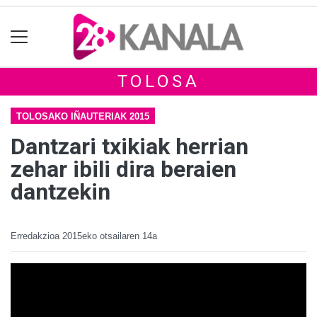
TOLOSA
TOLOSAKO IÑAUTERIAK 2015
Dantzari txikiak herrian
zehar ibili dira beraien
dantzekin
Erredakzioa
2015eko otsailaren 14a