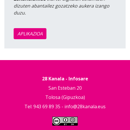
dizuten abantailez gozatzeko aukera izango
duzu.
APLIKAZIOA
28 Kanala - Infosare
San Esteban 20
Tolosa (Gipuzkoa)
Tel: 943 69 89 35 -
info@28kanala.eus