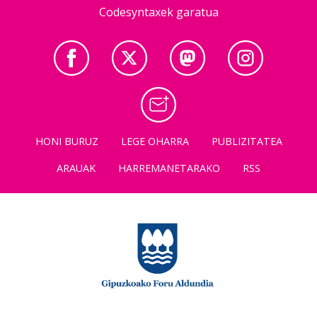
Codesyntaxek garatua
HONI BURUZ
LEGE OHARRA
PUBLIZITATEA
ARAUAK
HARREMANETARAKO
RSS