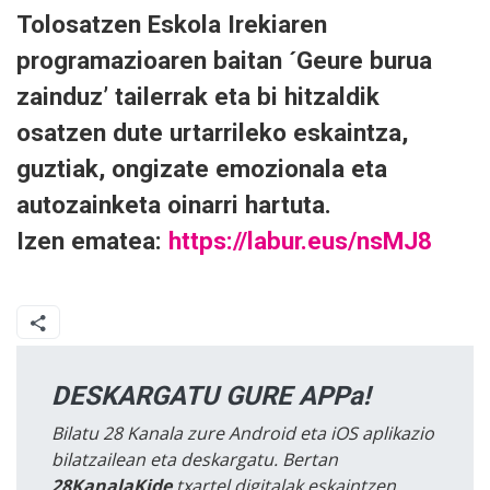
Tolosatzen Eskola Irekiaren
programazioaren baitan ´Geure burua
zainduz’ tailerrak eta bi hitzaldik
osatzen dute urtarrileko eskaintza,
guztiak, ongizate emozionala eta
autozainketa oinarri hartuta.
Izen ematea:
https://labur.eus/nsMJ8
DESKARGATU GURE APPa!
Bilatu 28 Kanala zure Android eta iOS aplikazio
bilatzailean eta deskargatu. Bertan
28KanalaKide
txartel digitalak eskaintzen