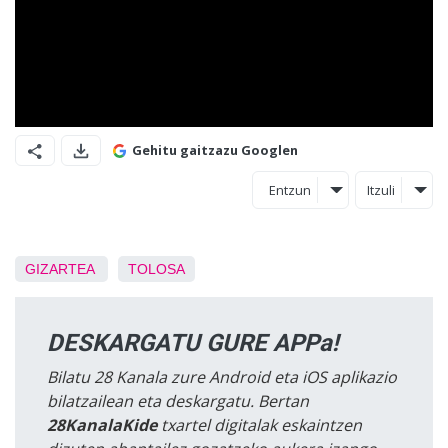
Gehitu gaitzazu Googlen
Entzun
Itzuli
GIZARTEA
TOLOSA
DESKARGATU GURE APPa!
Bilatu 28 Kanala zure Android eta iOS aplikazio
bilatzailean eta deskargatu. Bertan
28KanalaKide
txartel digitalak eskaintzen