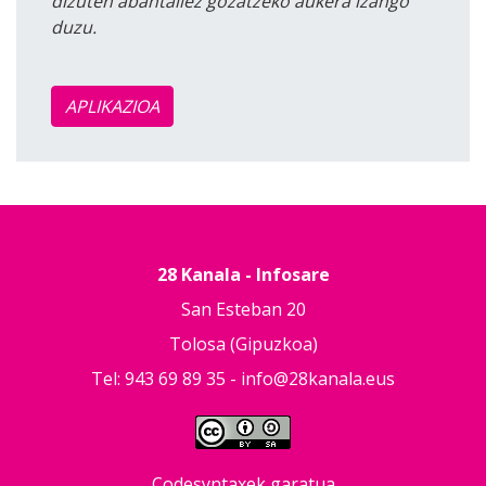
dizuten abantailez gozatzeko aukera izango
duzu.
APLIKAZIOA
28 Kanala - Infosare
San Esteban 20
Tolosa (Gipuzkoa)
Tel: 943 69 89 35 -
info@28kanala.eus
Codesyntaxek garatua