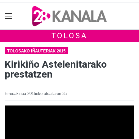
TOLOSA
TOLOSAKO IÑAUTERIAK 2015
Kirikiño Astelenitarako
prestatzen
Erredakzioa
2015eko otsailaren 3a