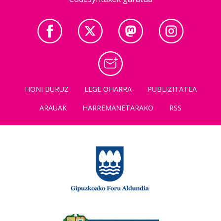
HONI BURUZ
LEGE OHARRA
PUBLIZITATEA
ARAUAK
HARREMANETARAKO
RSS