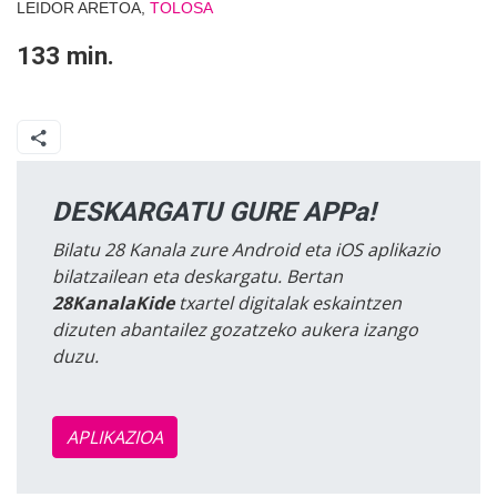
LEIDOR ARETOA,
TOLOSA
133 min.
DESKARGATU GURE APPa!
Bilatu 28 Kanala zure Android eta iOS aplikazio
bilatzailean eta deskargatu. Bertan
28KanalaKide
txartel digitalak eskaintzen
dizuten abantailez gozatzeko aukera izango
duzu.
APLIKAZIOA