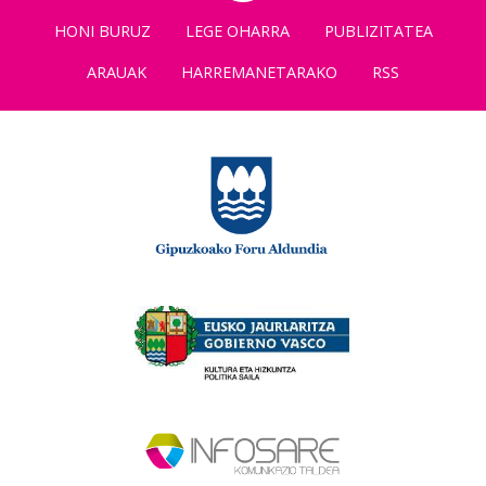
HONI BURUZ
LEGE OHARRA
PUBLIZITATEA
ARAUAK
HARREMANETARAKO
RSS