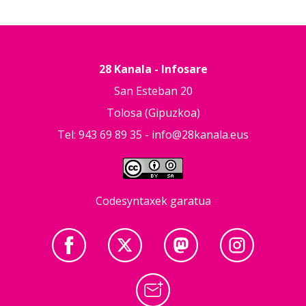
28 Kanala - Infosare
San Esteban 20
Tolosa (Gipuzkoa)
Tel: 943 69 89 35 -
info@28kanala.eus
Codesyntaxek garatua