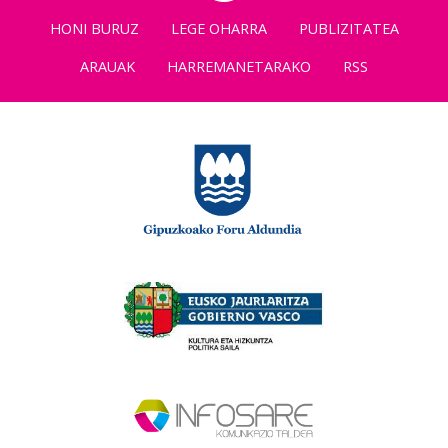
HONI BURUZ
LEGE OHARRA
PUBLIZITATEA
ARAUAK
HARREMANETARAKO
RSS