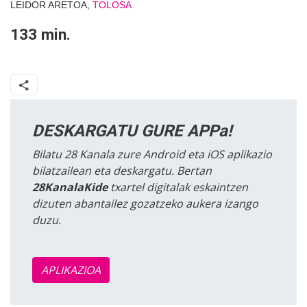
LEIDOR ARETOA,
TOLOSA
133 min.
DESKARGATU GURE APPa!
Bilatu 28 Kanala zure Android eta iOS aplikazio
bilatzailean eta deskargatu. Bertan
28KanalaKide
txartel digitalak eskaintzen
dizuten abantailez gozatzeko aukera izango
duzu.
APLIKAZIOA