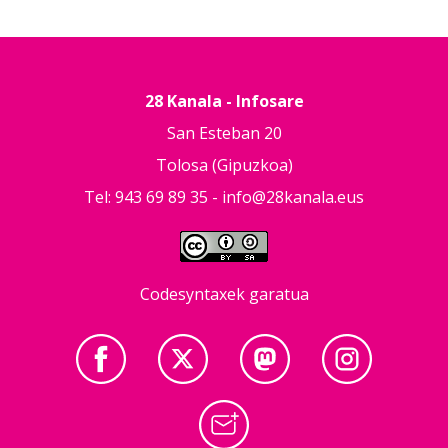
28 Kanala - Infosare
San Esteban 20
Tolosa (Gipuzkoa)
Tel: 943 69 89 35 -
info@28kanala.eus
Codesyntaxek garatua