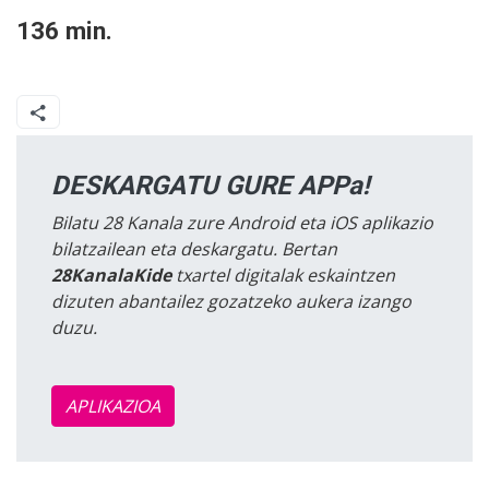
136 min.
DESKARGATU GURE APPa!
Bilatu 28 Kanala zure Android eta iOS aplikazio
bilatzailean eta deskargatu. Bertan
28KanalaKide
txartel digitalak eskaintzen
dizuten abantailez gozatzeko aukera izango
duzu.
APLIKAZIOA