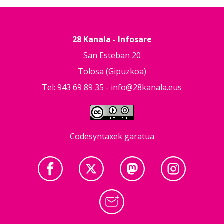
28 Kanala - Infosare
San Esteban 20
Tolosa (Gipuzkoa)
Tel: 943 69 89 35 -
info@28kanala.eus
Codesyntaxek garatua