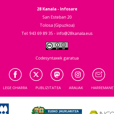
28 Kanala - Infosare
San Esteban 20
Tolosa (Gipuzkoa)
Tel: 943 69 89 35 -
info@28kanala.eus
Codesyntaxek garatua
LEGE OHARRA
PUBLIZITATEA
ARAUAK
HARREMANE