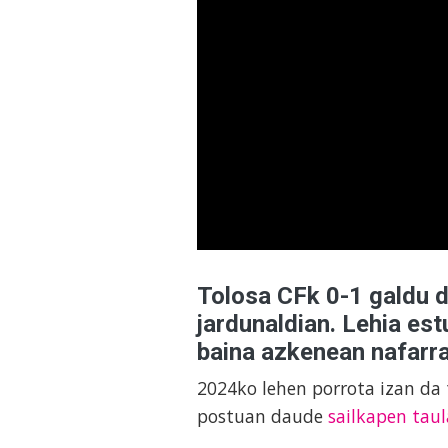
Tolosa CFk 0-1 galdu d
jardunaldian. Lehia est
baina azkenean nafarra
2024ko lehen porrota izan da 
postuan daude
sailkapen taul