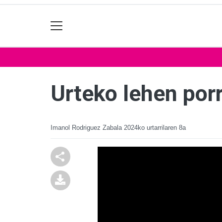
Urteko lehen por
Imanol Rodriguez Zabala
2024ko urtarrilaren 8a