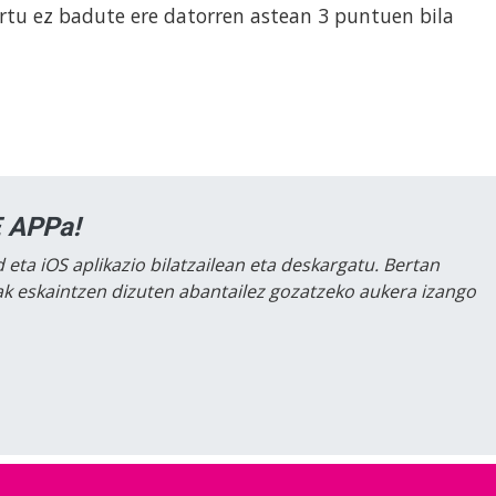
rtu ez badute ere datorren astean 3 puntuen bila
 APPa!
 eta iOS aplikazio bilatzailean eta deskargatu. Bertan
lak eskaintzen dizuten abantailez gozatzeko aukera izango