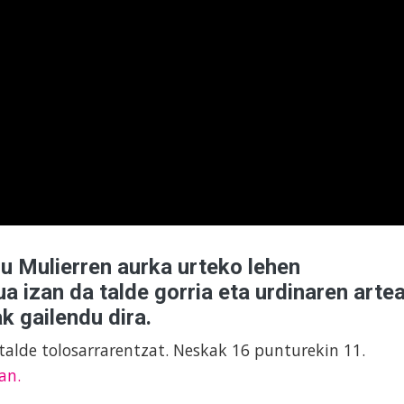
u Mulierren aurka urteko lehen
ua izan da talde gorria eta urdinaren arte
k gailendu dira.
talde tolosarrarentzat. Neskak 16 punturekin 11.
an.