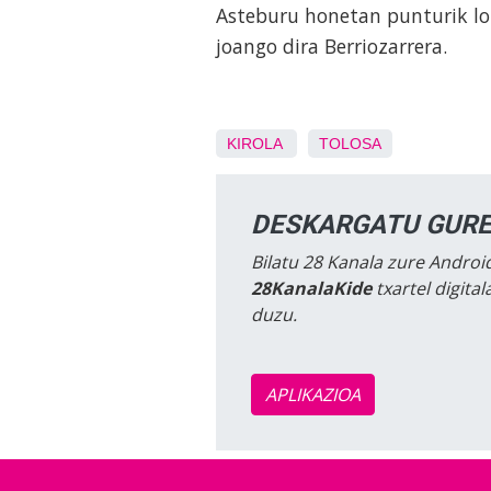
Asteburu honetan punturik lo
joango dira Berriozarrera.
KIROLA
TOLOSA
DESKARGATU GURE
Bilatu 28 Kanala zure Android
28KanalaKide
txartel digita
duzu.
APLIKAZIOA