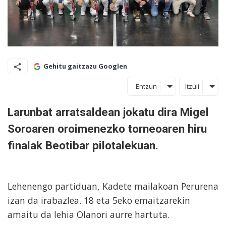
Gehitu gaitzazu Googlen
Entzun
Itzuli
Larunbat arratsaldean jokatu dira Migel
Soroaren oroimenezko torneoaren hiru
finalak Beotibar pilotalekuan.
Lehenengo partiduan, Kadete mailakoan Perurena
izan da irabazlea. 18 eta 5eko emaitzarekin
amaitu da lehia Olanori aurre hartuta.