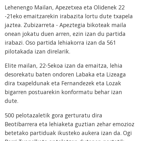
Lehenengo Mailan, Apezetxea eta Olidenek 22
-21eko emaitzarekin irabazita lortu dute txapela
jaztea. Zubizarreta - Apeztegia bikoteak maila
onean jokatu duen arren, ezin izan du partida
irabazi. Oso partida lehiakorra izan da 561
pilotakada izan direlarik.
Elite mailan, 22-5ekoa izan da emaitza, lehia
desorekatu baten ondoren Labaka eta Lizeaga
dira txapeldunak eta Fernandezek eta Lozak
bigarren postuarekin konformatu behar izan
dute.
500 pelotazaletik gora gerturatu dira
Beotibarrera eta lehiaketa guztian zehar emozioz
betetako partiduak ikusteko aukera izan da. Ogi