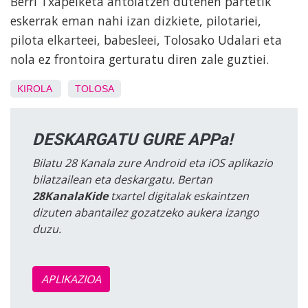
Berri Txapelketa antolatzen dutenen partetik
eskerrak eman nahi izan dizkiete, pilotariei,
pilota elkarteei, babesleei, Tolosako Udalari eta
nola ez frontoira gerturatu diren zale guztiei.
KIROLA
TOLOSA
DESKARGATU GURE APPa!
Bilatu 28 Kanala zure Android eta iOS aplikazio
bilatzailean eta deskargatu. Bertan
28KanalaKide
txartel digitalak eskaintzen
dizuten abantailez gozatzeko aukera izango
duzu.
APLIKAZIOA