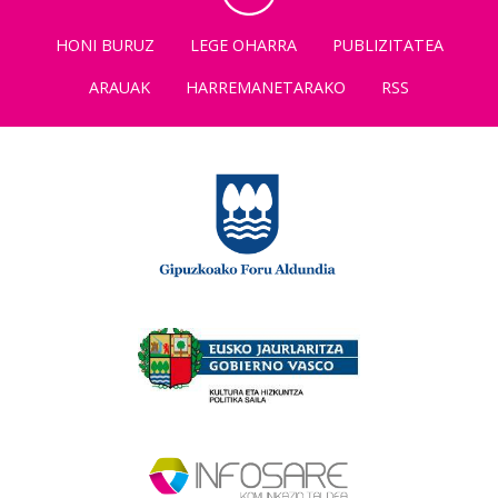
HONI BURUZ
LEGE OHARRA
PUBLIZITATEA
ARAUAK
HARREMANETARAKO
RSS