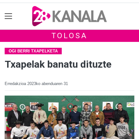
TOLOSA
OGI BERRI TXAPELKETA
Txapelak banatu dituzte
Erredakzioa
2023ko abenduaren 31