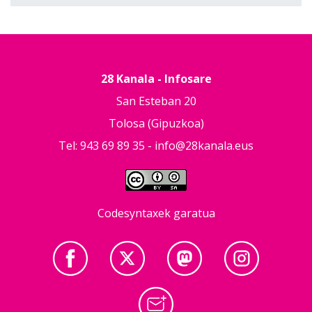
28 Kanala - Infosare
San Esteban 20
Tolosa (Gipuzkoa)
Tel: 943 69 89 35 -
info@28kanala.eus
Codesyntaxek garatua