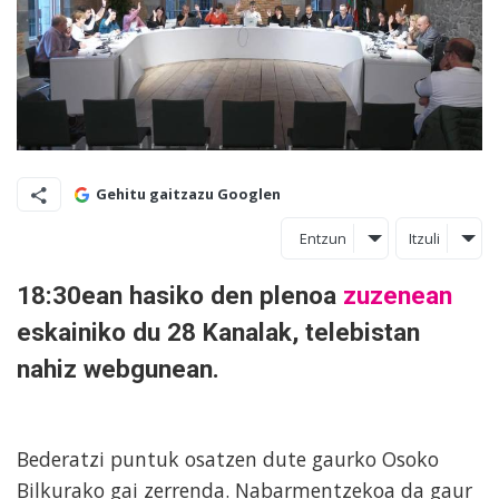
Gehitu gaitzazu Googlen
Entzun
Itzuli
18:30ean hasiko den plenoa
zuzenean
eskainiko du 28 Kanalak, telebistan
nahiz webgunean.
Bederatzi puntuk osatzen dute gaurko Osoko
Bilkurako gai zerrenda. Nabarmentzekoa da gaur