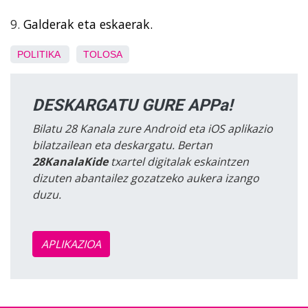
9.
Galderak eta eskaerak.
POLITIKA
TOLOSA
DESKARGATU GURE APPa!
Bilatu 28 Kanala zure Android eta iOS aplikazio
bilatzailean eta deskargatu. Bertan
28KanalaKide
txartel digitalak eskaintzen
dizuten abantailez gozatzeko aukera izango
duzu.
APLIKAZIOA