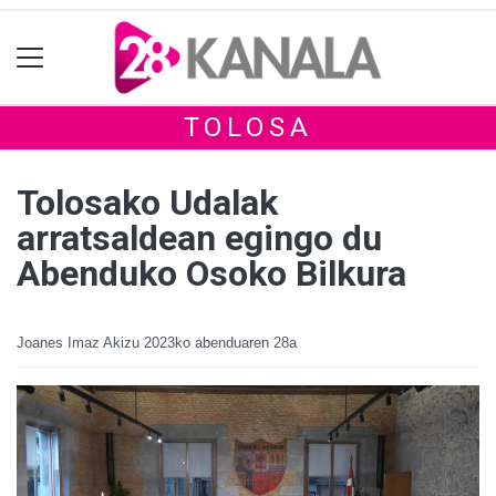
TOLOSA
Tolosako Udalak
arratsaldean egingo du
Abenduko Osoko Bilkura
Joanes Imaz Akizu
2023ko abenduaren 28a