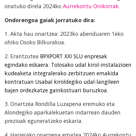
onatuko direla 2024ko
Aurrekontu Orokorrak.
Ondorengoa gaiak jorratuko dira:
1. Akta hau onartzea: 2023ko abenduaren 1eko
ohiko Osoko Bilkurakoa.
2. Erantzutea
BPXPORT XXI SLU enpresak
egindako eskaera: Tolosako udal kirol-instalazioen
kudeaketa integralerako zerbitzuen emakida
kontratuan Usabal kiroldegiko udal-langileen
bajen ordezkatze gainkostuari buruzkoa.
3. Onartzea Rondilla Luzapena eremuko eta
Alondegiko aparkalekuetan indarrean dauden
prezioak eguneratzeko eskaria.
4. Hasierako onarpena ematea 2024ko Aurrekontu