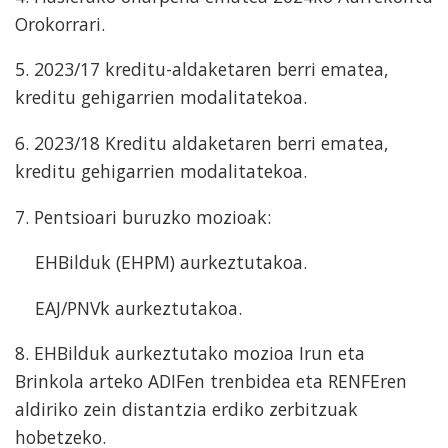
Orokorrari.
5. 2023/17 kreditu-aldaketaren berri ematea,
kreditu gehigarrien modalitatekoa.
6. 2023/18 Kreditu aldaketaren berri ematea,
kreditu gehigarrien modalitatekoa.
7. Pentsioari buruzko mozioak:
EHBilduk (EHPM) aurkeztutakoa.
EAJ/PNVk aurkeztutakoa.
8. EHBilduk aurkeztutako mozioa Irun eta
Brinkola arteko ADIFen trenbidea eta RENFEren
aldiriko zein distantzia erdiko zerbitzuak
hobetzeko.