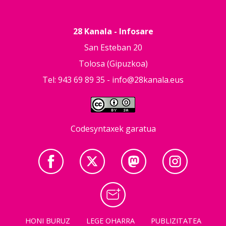
28 Kanala - Infosare
San Esteban 20
Tolosa (Gipuzkoa)
Tel: 943 69 89 35 -
info@28kanala.eus
Codesyntaxek garatua
HONI BURUZ
LEGE OHARRA
PUBLIZITATEA