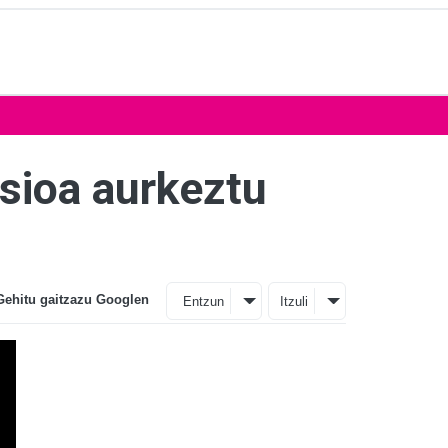
isioa aurkeztu
Gehitu gaitzazu Googlen
Entzun
Itzuli