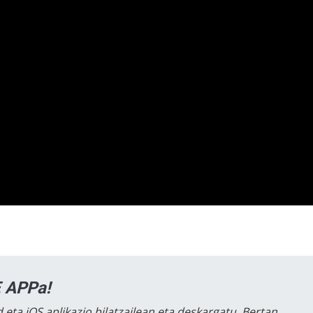
 APPa!
 eta iOS aplikazio bilatzailean eta deskargatu. Bertan