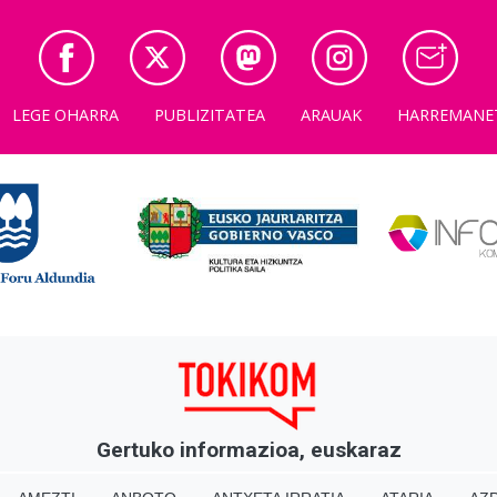
LEGE OHARRA
PUBLIZITATEA
ARAUAK
HARREMANE
Gertuko informazioa, euskaraz