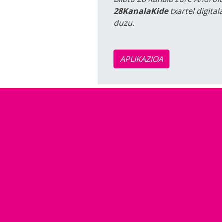
28KanalaKide
txartel digita
duzu.
APLIKAZIOA