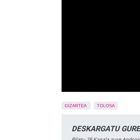
GIZARTEA
TOLOSA
DESKARGATU GURE
Bilatu 28 Kanala zure Android