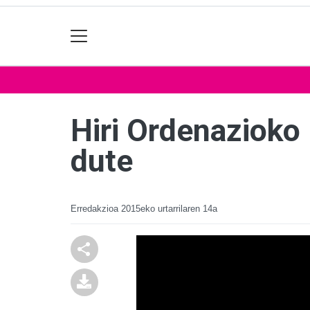
Hiri Ordenazioko
dute
Erredakzioa
2015eko urtarrilaren 14a