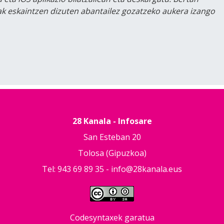
lak eskaintzen dizuten abantailez gozatzeko aukera izango
28 Kanala - Infosare
San Esteban 20
Tolosa (Gipuzkoa)
Tel: 943 69 89 35 -
info@28kanala.eus
Codesyntaxek garatua