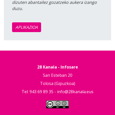
dizuten abantailez gozatzeko aukera izango
duzu.
APLIKAZIOA
28 Kanala - Infosare
San Esteban 20
Tolosa (Gipuzkoa)
Tel: 943 69 89 35 -
info@28kanala.eus