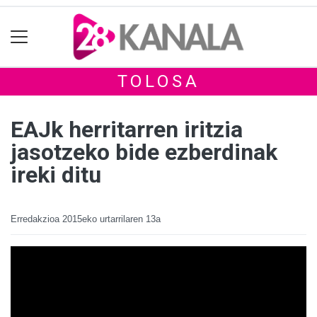
TOLOSA
EAJk herritarren iritzia
jasotzeko bide ezberdinak
ireki ditu
Erredakzioa
2015eko urtarrilaren 13a