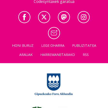
Codesyntaxek garatua
HONI BURUZ
LEGE OHARRA
PUBLIZITATEA
ARAUAK
HARREMANETARAKO
RSS