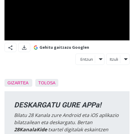
Gehitu gaitzazu Googlen
Entzun
Itzuli
GIZARTEA
TOLOSA
DESKARGATU GURE APPa!
Bilatu 28 Kanala zure Android eta iOS aplikazio
bilatzailean eta deskargatu. Bertan
28KanalaKide
txartel digitalak eskaintzen