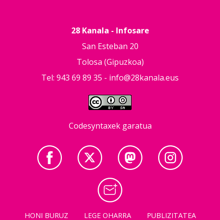
28 Kanala - Infosare
San Esteban 20
Tolosa (Gipuzkoa)
Tel: 943 69 89 35 -
info@28kanala.eus
Codesyntaxek garatua
HONI BURUZ
LEGE OHARRA
PUBLIZITATEA