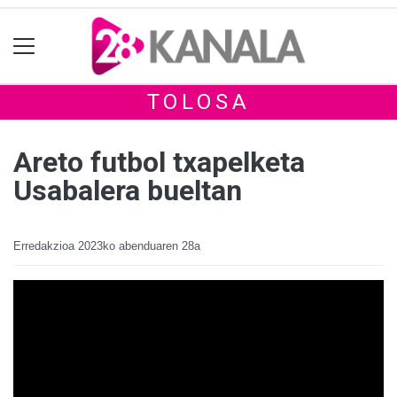
TOLOSA
Areto futbol txapelketa
Usabalera bueltan
Erredakzioa
2023ko abenduaren 28a