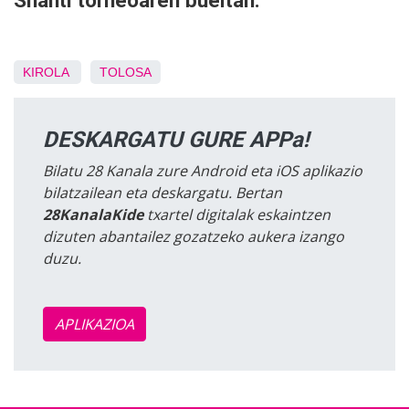
Shanti torneoaren bueltan.
KIROLA
TOLOSA
DESKARGATU GURE APPa!
Bilatu 28 Kanala zure Android eta iOS aplikazio
bilatzailean eta deskargatu. Bertan
28KanalaKide
txartel digitalak eskaintzen
dizuten abantailez gozatzeko aukera izango
duzu.
APLIKAZIOA