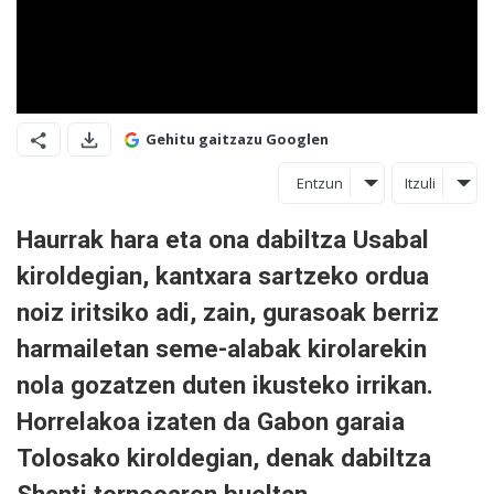
Gehitu gaitzazu Googlen
Entzun
Itzuli
Haurrak hara eta ona dabiltza Usabal
kiroldegian, kantxara sartzeko ordua
noiz iritsiko adi, zain, gurasoak berriz
harmailetan seme-alabak kirolarekin
nola gozatzen duten ikusteko irrikan.
Horrelakoa izaten da Gabon garaia
Tolosako kiroldegian, denak dabiltza