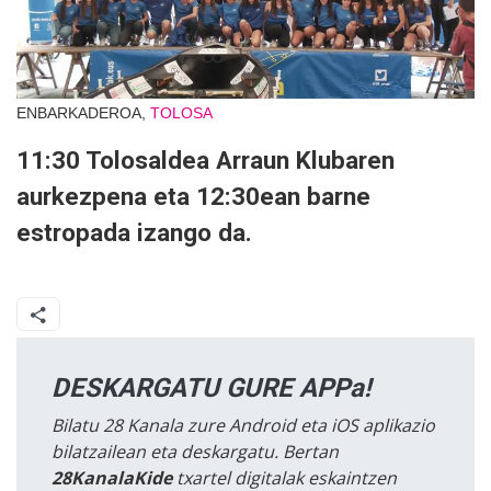
ENBARKADEROA,
TOLOSA
11:30 Tolosaldea Arraun Klubaren
aurkezpena eta 12:30ean barne
estropada izango da.
DESKARGATU GURE APPa!
Bilatu 28 Kanala zure Android eta iOS aplikazio
bilatzailean eta deskargatu. Bertan
28KanalaKide
txartel digitalak eskaintzen