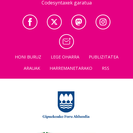
Codesyntaxek garatua
HONI BURUZ
LEGE OHARRA
PUBLIZITATEA
ARAUAK
HARREMANETARAKO
RSS