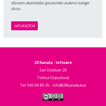
dizuten abantailez gozatzeko aukera izango
duzu.
APLIKAZIOA
28 Kanala - Infosare
San Esteban 20
Tolosa (Gipuzkoa)
Tel: 943 69 89 35 -
info@28kanala.eus