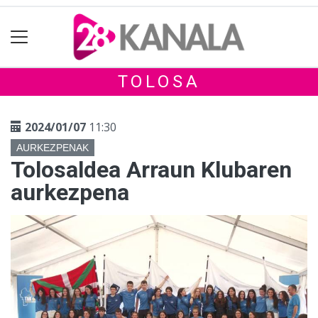
TOLOSA
2024/01/07
11:30
AURKEZPENAK
Tolosaldea Arraun Klubaren
aurkezpena