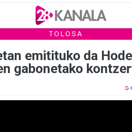
TOLOSA
etan emitituko da Hode
en gabonetako kontzer