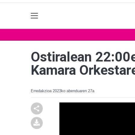
Ostiralean 22:00
Kamara Orkestar
Erredakzioa
2023ko abenduaren 27a