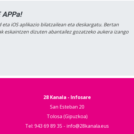
 APPa!
 eta iOS aplikazio bilatzailean eta deskargatu. Bertan
lak eskaintzen dizuten abantailez gozatzeko aukera izango
28 Kanala - Infosare
San Esteban 20
Tolosa (Gipuzkoa)
Tel: 943 69 89 35 -
info@28kanala.eus