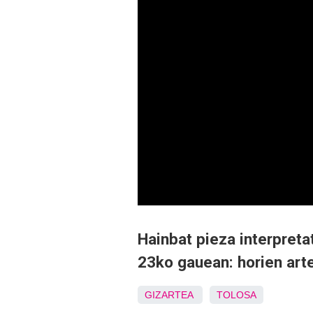
Hainbat pieza interpreta
23ko gauean: horien art
GIZARTEA
TOLOSA