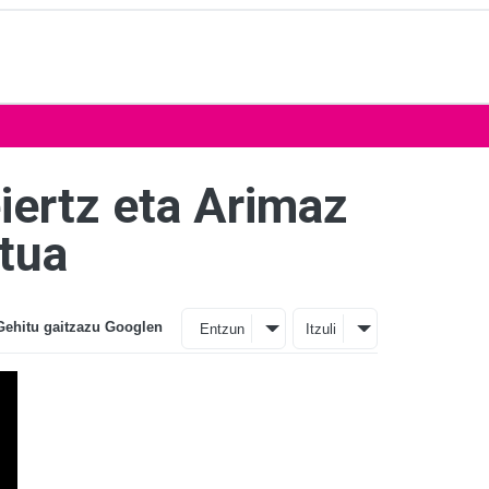
iertz eta Arimaz
tua
Gehitu gaitzazu Googlen
Entzun
Itzuli