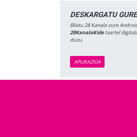
DESKARGATU GURE
Bilatu 28 Kanala zure Android
28KanalaKide
txartel digita
duzu.
APLIKAZIOA