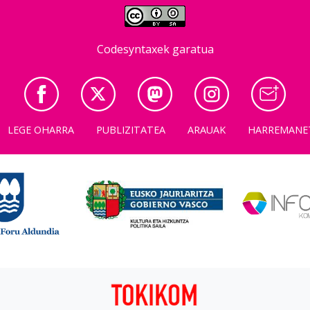
Codesyntaxek garatua
LEGE OHARRA
PUBLIZITATEA
ARAUAK
HARREMANE