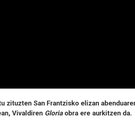
tu zituzten San Frantzisko elizan abenduare
ean, Vivaldiren
Gloria
obra ere aurkitzen da.