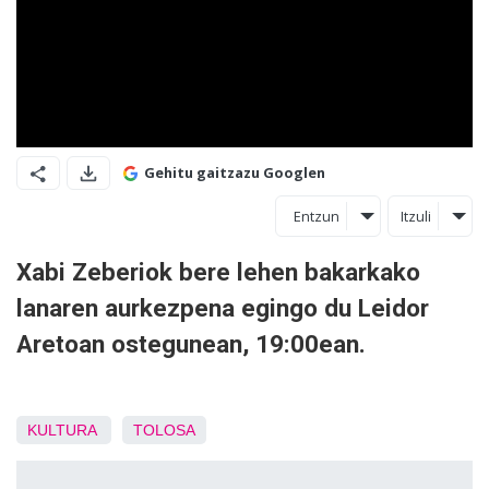
Gehitu gaitzazu Googlen
Entzun
Itzuli
Xabi Zeberiok bere lehen bakarkako
lanaren aurkezpena egingo du Leidor
Aretoan ostegunean, 19:00ean.
KULTURA
TOLOSA