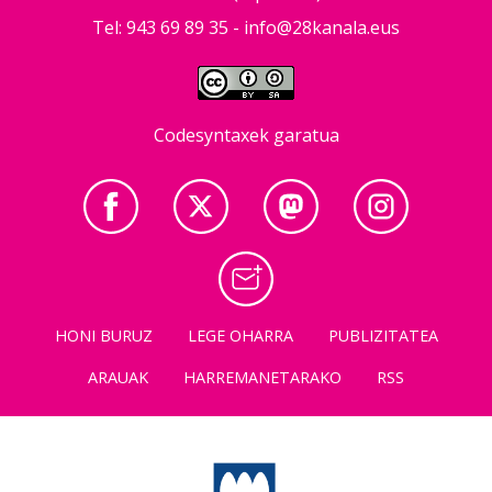
Tel: 943 69 89 35 -
info@28kanala.eus
Codesyntaxek garatua
HONI BURUZ
LEGE OHARRA
PUBLIZITATEA
ARAUAK
HARREMANETARAKO
RSS