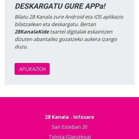
DESKARGATU GURE APPa!
Bilatu 28 Kanala zure Android eta iOS aplikazio
bilatzailean eta deskargatu. Bertan
28KanalaKide
txartel digitalak eskaintzen
dizuten abantailez gozatzeko aukera izango
duzu.
APLIKAZIOA
28 Kanala - Infosare
San Esteban 20
Tolosa (Gipuzkoa)