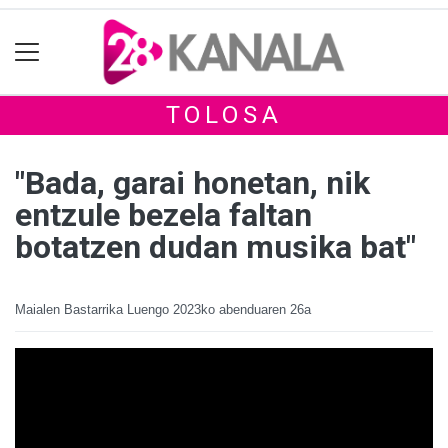
TOLOSA
"Bada, garai honetan, nik
entzule bezela faltan
botatzen dudan musika bat"
Maialen Bastarrika Luengo
2023ko abenduaren 26a