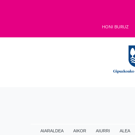
HONI BURUZ
AIARALDEA
AIKOR
AIURRI
ALEA