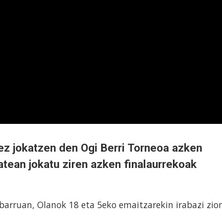
z jokatzen den Ogi Berri Torneoa azken
batean jokatu ziren azken finalaurrekoak
 barruan, Olanok 18 eta 5eko emaitzarekin irabazi zio