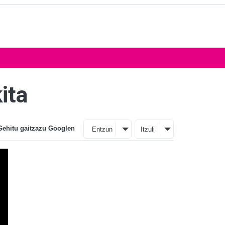
ita
Gehitu gaitzazu Googlen
Entzun
Itzuli