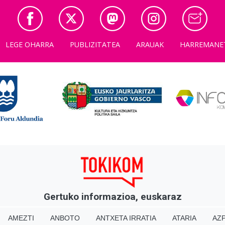
LEGE OHARRA
PUBLIZITATEA
ARAUAK
HARREMANE
Gertuko informazioa, euskaraz
AMEZTI
ANBOTO
ANTXETA IRRATIA
ATARIA
AZP