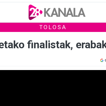
TOLOSA
etako finalistak, erabak