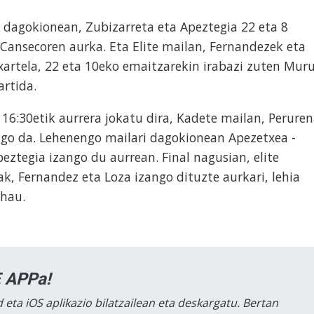
 dagokionean, Zubizarreta eta Apeztegia 22 eta 8
 Cansecoren aurka. Eta Elite mailan, Fernandezek eta
txartela, 22 eta 10eko emaitzarekin irabazi zuten Mur
rtida.
 16:30etik aurrera jokatu dira, Kadete mailan, Perure
ngo da. Lehenengo mailari dagokionean Apezetxea -
eztegia izango du aurrean. Final nagusian, elite
k, Fernandez eta Loza izango dituzte aurkari, lehia
 hau.
 APPa!
 eta iOS aplikazio bilatzailean eta deskargatu. Bertan