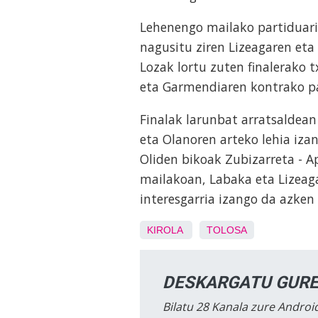
Lehenengo mailako partiduari
nagusitu ziren Lizeagaren eta
Lozak lortu zuten finalerako 
eta Garmendiaren kontrako pa
Finalak larunbat arratsaldean
eta Olanoren arteko lehia iza
Oliden bikoak Zubizarreta - Ap
mailakoan, Labaka eta Lizeaga
interesgarria izango da azken
KIROLA
TOLOSA
DESKARGATU GURE
Bilatu 28 Kanala zure Android