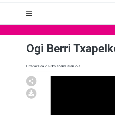
Ogi Berri Txapelk
Erredakzioa
2023ko abenduaren 27a