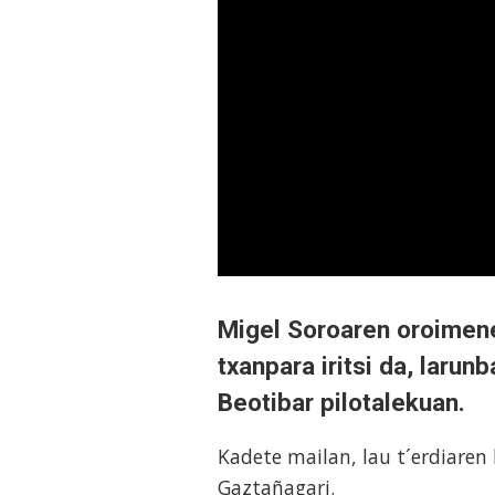
Migel Soroaren oroimene
txanpara iritsi da, larun
Beotibar pilotalekuan.
Kadete mailan, lau t´erdiaren
Gaztañagari.