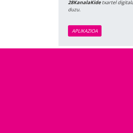
28KanalaKide
txartel digita
duzu.
APLIKAZIOA