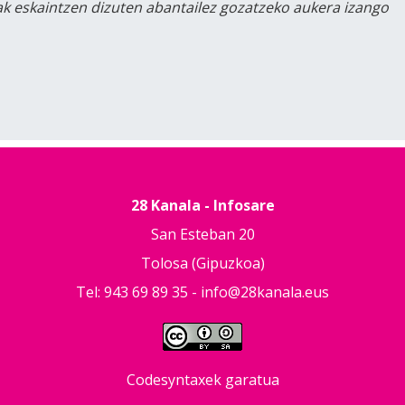
lak eskaintzen dizuten abantailez gozatzeko aukera izango
28 Kanala - Infosare
San Esteban 20
Tolosa (Gipuzkoa)
Tel: 943 69 89 35 -
info@28kanala.eus
Codesyntaxek garatua