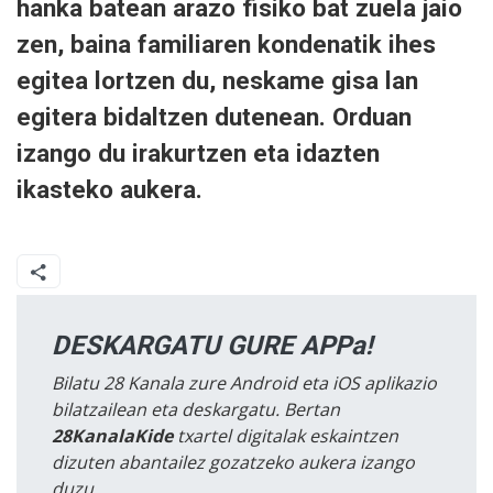
hanka batean arazo fisiko bat zuela jaio
zen, baina familiaren kondenatik ihes
egitea lortzen du, neskame gisa lan
egitera bidaltzen dutenean. Orduan
izango du irakurtzen eta idazten
ikasteko aukera.
DESKARGATU GURE APPa!
Bilatu 28 Kanala zure Android eta iOS aplikazio
bilatzailean eta deskargatu. Bertan
28KanalaKide
txartel digitalak eskaintzen
dizuten abantailez gozatzeko aukera izango
duzu.