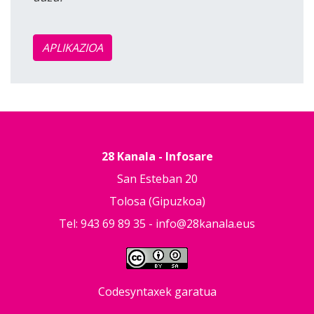
APLIKAZIOA
28 Kanala - Infosare
San Esteban 20
Tolosa (Gipuzkoa)
Tel: 943 69 89 35 -
info@28kanala.eus
Codesyntaxek garatua