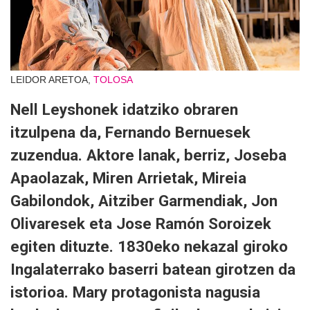
LEIDOR ARETOA,
TOLOSA
Nell Leyshonek idatziko obraren
itzulpena da, Fernando Bernuesek
zuzendua. Aktore lanak, berriz, Joseba
Apaolazak, Miren Arrietak, Mireia
Gabilondok, Aitziber Garmendiak, Jon
Olivaresek eta Jose Ramón Soroizek
egiten dituzte. 1830eko nekazal giroko
Ingalaterrako baserri batean girotzen da
istorioa. Mary protagonista nagusia