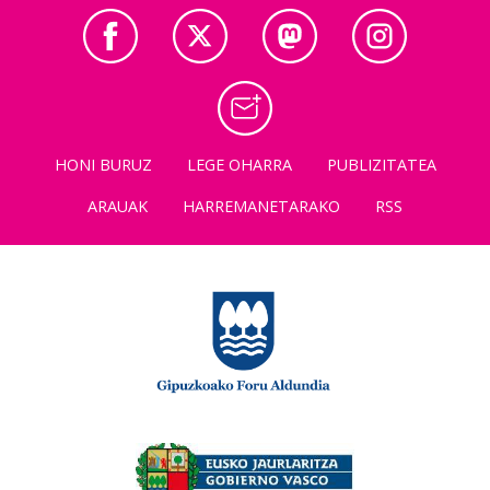
HONI BURUZ
LEGE OHARRA
PUBLIZITATEA
ARAUAK
HARREMANETARAKO
RSS