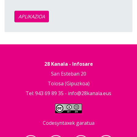
APLIKAZIOA
28 Kanala - Infosare
San Esteban 20
Tolosa (Gipuzkoa)
Tel: 943 69 89 35 -
info@28kanala.eus
Codesyntaxek garatua