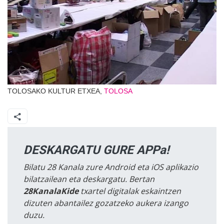
TOLOSAKO KULTUR ETXEA,
TOLOSA
DESKARGATU GURE APPa!
Bilatu 28 Kanala zure Android eta iOS aplikazio
bilatzailean eta deskargatu. Bertan
28KanalaKide
txartel digitalak eskaintzen
dizuten abantailez gozatzeko aukera izango
duzu.