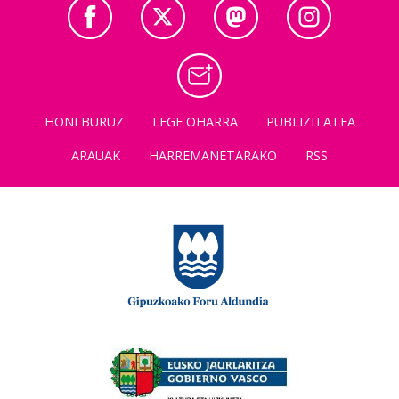
HONI BURUZ
LEGE OHARRA
PUBLIZITATEA
ARAUAK
HARREMANETARAKO
RSS