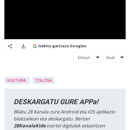
Gehitu gaitzazu Googlen
Entzun
Itzuli
KULTURA
TOLOSA
DESKARGATU GURE APPa!
Bilatu 28 Kanala zure Android eta iOS aplikazio
bilatzailean eta deskargatu. Bertan
28KanalaKide
txartel digitalak eskaintzen