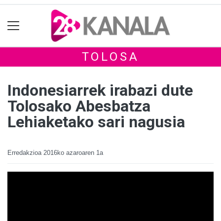
TOLOSA
Indonesiarrek irabazi dute
Tolosako Abesbatza
Lehiaketako sari nagusia
Erredakzioa
2016ko azaroaren 1a