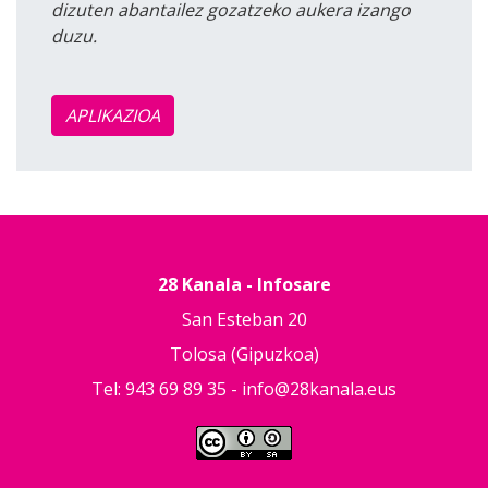
dizuten abantailez gozatzeko aukera izango
duzu.
APLIKAZIOA
28 Kanala - Infosare
San Esteban 20
Tolosa (Gipuzkoa)
Tel: 943 69 89 35 -
info@28kanala.eus