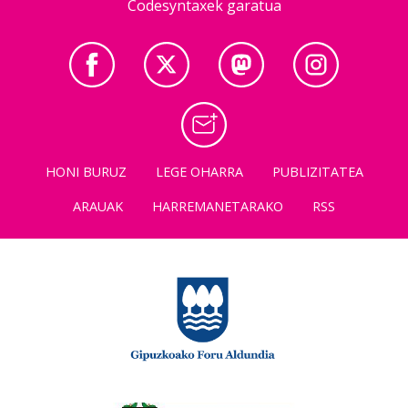
Codesyntaxek garatua
HONI BURUZ
LEGE OHARRA
PUBLIZITATEA
ARAUAK
HARREMANETARAKO
RSS