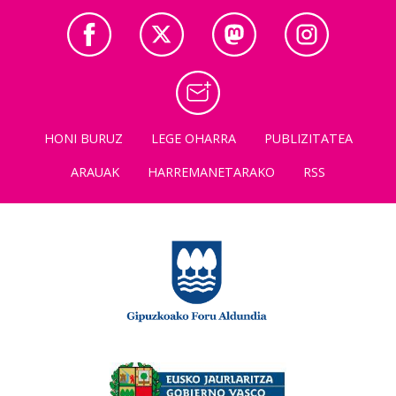
HONI BURUZ
LEGE OHARRA
PUBLIZITATEA
ARAUAK
HARREMANETARAKO
RSS