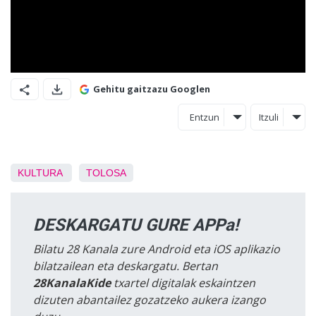
Gehitu gaitzazu Googlen
Entzun
Itzuli
KULTURA
TOLOSA
DESKARGATU GURE APPa!
Bilatu 28 Kanala zure Android eta iOS aplikazio
bilatzailean eta deskargatu. Bertan
28KanalaKide
txartel digitalak eskaintzen
dizuten abantailez gozatzeko aukera izango