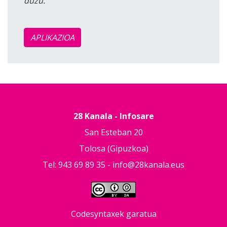
duzu.
APLIKAZIOA
28 Kanala - Infosare
San Esteban 20
Tolosa (Gipuzkoa)
Tel: 943 69 89 35 -
info@28kanala.eus
Codesyntaxek garatua