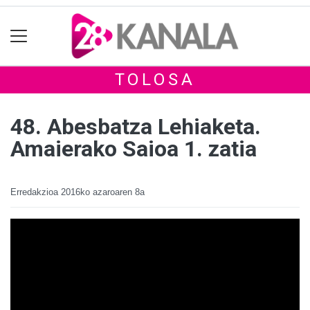
TOLOSA
48. Abesbatza Lehiaketa.
Amaierako Saioa 1. zatia
Erredakzioa
2016ko azaroaren 8a